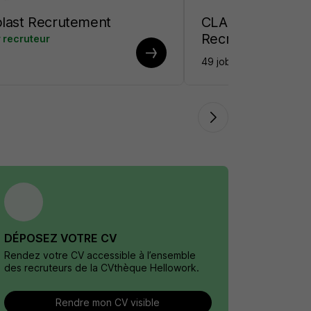
plast Recrutement
CLARENS AUTO
Recrutement
 recruteur
49 jobs
DÉPOSEZ VOTRE CV
Rendez votre CV accessible à l’ensemble
des recruteurs de la CVthèque Hellowork.
Rendre mon CV visible