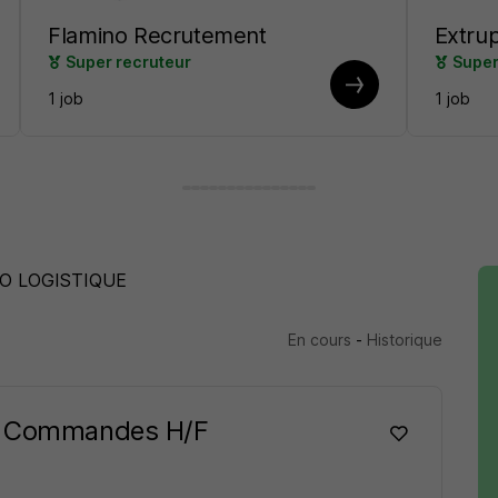
Flamino Recrutement
Extru
Super recruteur
Super
1 job
1 job
TO LOGISTIQUE
En cours
-
Historique
de Commandes H/F