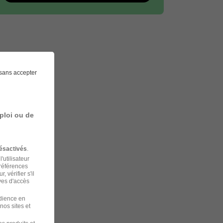
sans accepter
ploi ou de
ésactivés
.
'utilisateur
préférences
 vérifier s'il
ves d'accès
udience en
nos sites et