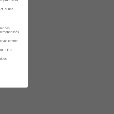
s produits et
ectuer une
iser des
 personnalisés
de vos centres
ur le lien
okies
.