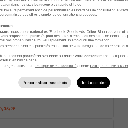
ettent également d’observer le comportement de nos utilisateurs afin d'améliorer no
igation dans nos sites beaucoup plus rapide et fluide.
u traceurs permettent enfin de personnaliser les interfaces de consultation et d'eff
personnalisée des offres d'emploi ou de formations proposées.
1
icitaires
accord
, nous et nos partenaires (Facebook,
Google Ads
, Critéo, Bing,) pouvons util
ires H/F
 vous proposer des publicités pour des offres d’emploi ou des offres de formations
ter vos probabilités de trouver rapidement un emploi ou une formation.
es personnalisent ces publicités en fonction de votre navigation, de votre profil et 
à tout moment
paramétrer vos choix
ou
retirer votre consentement
en cliquant s
raceurs
" en bas de page.
 04/06/26
r plus, consultez notre
Politique de confidentialité
et notre
Politique relative aux co
rôleur de Gestion H/F
Personnaliser mes choix
Tout accepter
30/05/26