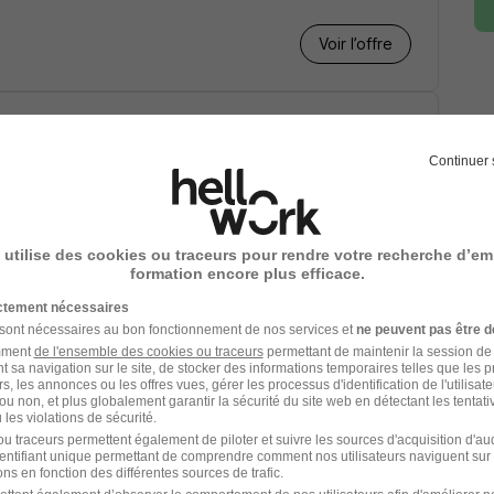
Voir l’offre
de Commandes H/F
Continuer 
Voir l’offre
 utilise des cookies ou traceurs pour rendre votre recherche d’em
formation encore plus efficace.
ictement nécessaires
 sont nécessaires au bon fonctionnement de nos services et
ne peuvent pas être d
rnance H/F
amment
de l'ensemble des cookies ou traceurs
permettant de maintenir la session de l
t sa navigation sur le site, de stocker des informations temporaires telles que les 
rs, les annonces ou les offres vues, gérer les processus d'identification de l'utilisateur,
0 € / an
24 mois
ou non, et plus globalement garantir la sécurité du site web en détectant les tentati
les violations de sécurité.
u traceurs permettent également de piloter et suivre les sources d'acquisition d'a
Voir l’offre
identifiant unique permettant de comprendre comment nos utilisateurs naviguent sur 
ns en fonction des différentes sources de trafic.