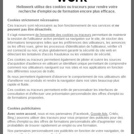
Onet Propreté et Services recrute
Hellowork utilise des cookies ou traceurs pour rendre votre
autour de Lièpvre
recherche d’emploi ou de formation encore plus efficace.
Cookies strictement nécessaires
Ces traceurs sont nécessaires au bon fonctionnement de nos services et
ne
Onet Propreté et Services Biesheim
peuvent pas être désactivés
.
Il s'agit notamment
de l'ensemble des cookies ou traceurs
permettant de maintenir
Onet Propreté et Services Cernay
la session de l'utilisateur active pendant sa navigation sur le site, de stocker des
informations temporaires telles que les préférences des utilisateurs, les annonces
ou les offres vues, gérer les processus d'identification de l'utilisateur, vérifier s'il
Onet Propreté et Services Colmar
est connecté ou non, et plus globalement garantir la sécurité du site web en
détectant les tentatives d'accès frauduleux ou les violations de sécurité.
Ces cookies ou traceurs permettent également de piloter et suivre les sources
Onet Propreté et Services Hombourg
d'acquisition d'audience en utilisant un identifiant unique permettant de comprendre
comment nos utilisateurs naviguent sur nos sites et nos applications en fonction
Onet Propreté et Services Husseren-Wesserling
des différentes sources de trafic.
Ils nous permettent également d’observer le comportement de nos utilisateurs afin
d'améliorer nos produits et rendre la navigation dans nos sites beaucoup plus
Onet Propreté et Services Thann
rapide et fluide.
Ces cookies ou traceurs permettent enfin de personnaliser les interfaces de
Voir plus
consultation et d'effectuer une présentation personnalisée des offres d'emploi ou
de formations proposées.
L'emploi chez Onet Propreté et
Cookies publicitaires
Avec votre accord
, nous et nos partenaires (Facebook,
Google Ads
, Critéo,
Services par Ville
Bing,) pouvons utiliser des traceurs pour vous proposer des publicités pour des
offres d’emploi ou des offres de formations personnalisés afin d’augmenter vos
probabilités de trouver rapidement un emploi ou une formation.
Nos partenaires personnalisent ces publicités en fonction de votre navigation, de