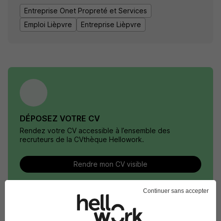
Entreprise Onet Propreté et Services
Emploi Lièpvre
Entreprise Lièpvre
DÉPOSEZ VOTRE CV
Rendez votre CV accessible à l’ensemble des
recruteurs de la CVthèque Hellowork.
Rendre mon CV visible
Continuer sans accepter