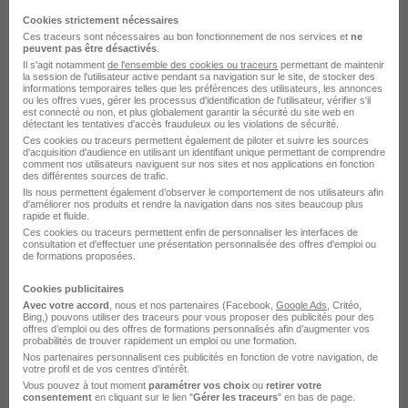
Cookies strictement nécessaires
Office National des Forêts recrute
Ces traceurs sont nécessaires au bon fonctionnement de nos services et
ne
peuvent pas être désactivés
.
autour de Bois-de-Haye
Il s'agit notamment
de l'ensemble des cookies ou traceurs
permettant de maintenir
la session de l'utilisateur active pendant sa navigation sur le site, de stocker des
informations temporaires telles que les préférences des utilisateurs, les annonces
ou les offres vues, gérer les processus d'identification de l'utilisateur, vérifier s'il
Office National des Forêts Nancy
est connecté ou non, et plus globalement garantir la sécurité du site web en
détectant les tentatives d'accès frauduleux ou les violations de sécurité.
Office National des Forêts Toul
Ces cookies ou traceurs permettent également de piloter et suivre les sources
d'acquisition d'audience en utilisant un identifiant unique permettant de comprendre
comment nos utilisateurs naviguent sur nos sites et nos applications en fonction
Office National des Forêts Villers-lès-Nancy
des différentes sources de trafic.
Ils nous permettent également d’observer le comportement de nos utilisateurs afin
d'améliorer nos produits et rendre la navigation dans nos sites beaucoup plus
rapide et fluide.
L'emploi chez Office National des
Ces cookies ou traceurs permettent enfin de personnaliser les interfaces de
consultation et d'effectuer une présentation personnalisée des offres d'emploi ou
Forêts par Ville
de formations proposées.
Cookies publicitaires
Office National des Forêts Cayenne
Avec votre accord
, nous et nos partenaires (Facebook,
Google Ads
, Critéo,
Bing,) pouvons utiliser des traceurs pour vous proposer des publicités pour des
offres d’emploi ou des offres de formations personnalisés afin d’augmenter vos
Office National des Forêts Maisons-Alfort
probabilités de trouver rapidement un emploi ou une formation.
Nos partenaires personnalisent ces publicités en fonction de votre navigation, de
Office National des Forêts Fontainebleau
votre profil et de vos centres d’intérêt.
Vous pouvez à tout moment
paramétrer vos choix
ou
retirer votre
Office National des Forêts Ballan-Miré
consentement
en cliquant sur le lien "
Gérer les traceurs
" en bas de page.