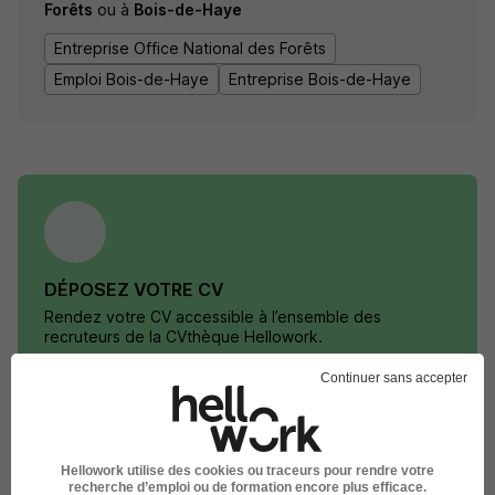
Forêts
ou à
Bois-de-Haye
Entreprise Office National des Forêts
Emploi Bois-de-Haye
Entreprise Bois-de-Haye
DÉPOSEZ VOTRE CV
Rendez votre CV accessible à l’ensemble des
recruteurs de la CVthèque Hellowork.
Continuer sans accepter
Rendre mon CV visible
Hellowork utilise des cookies ou traceurs pour rendre votre
recherche d’emploi ou de formation encore plus efficace.