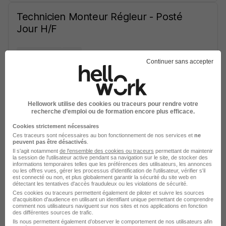
Technicien Monteur Régleur - Posté
Jour H/F
Mellac - 29
CDI
Continuer sans accepter
Cette offre n’est plus disponible depuis le 27/03/26
Directeur·trice des Ventes
Hellowork utilise des cookies ou traceurs pour rendre votre
recherche d’emploi ou de formation encore plus efficace.
Collectivités H/F
Cookies strictement nécessaires
Ces traceurs sont nécessaires au bon fonctionnement de nos services et
ne
Flines-lez-Raches - 59
CDI
peuvent pas être désactivés
.
Il s'agit notamment
de l'ensemble des cookies ou traceurs
permettant de maintenir
la session de l'utilisateur active pendant sa navigation sur le site, de stocker des
Cette offre n’est plus disponible depuis le 03/02/26
informations temporaires telles que les préférences des utilisateurs, les annonces
ou les offres vues, gérer les processus d'identification de l'utilisateur, vérifier s'il
est connecté ou non, et plus globalement garantir la sécurité du site web en
détectant les tentatives d'accès frauduleux ou les violations de sécurité.
Chargé de Missions Qualité
Ces cookies ou traceurs permettent également de piloter et suivre les sources
Opérationnelle H/F
d'acquisition d'audience en utilisant un identifiant unique permettant de comprendre
comment nos utilisateurs naviguent sur nos sites et nos applications en fonction
des différentes sources de trafic.
Ils nous permettent également d’observer le comportement de nos utilisateurs afin
Flines-lez-Raches - 59
CDI