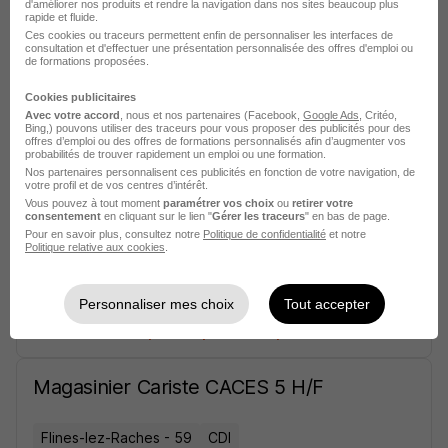
d'améliorer nos produits et rendre la navigation dans nos sites beaucoup plus
rapide et fluide.
Ces cookies ou traceurs permettent enfin de personnaliser les interfaces de
Cette offre n’est plus disponible depuis le 29/12/25
consultation et d'effectuer une présentation personnalisée des offres d'emploi ou
de formations proposées.
Assistante ADV H/F
Cookies publicitaires
Avec votre accord
, nous et nos partenaires (Facebook,
Google Ads
, Critéo,
Bing,) pouvons utiliser des traceurs pour vous proposer des publicités pour des
offres d’emploi ou des offres de formations personnalisés afin d’augmenter vos
Flines-lez-Raches - 59
CDI
probabilités de trouver rapidement un emploi ou une formation.
Nos partenaires personnalisent ces publicités en fonction de votre navigation, de
Cette offre n’est plus disponible depuis le 29/12/25
votre profil et de vos centres d’intérêt.
Vous pouvez à tout moment
paramétrer vos choix
ou
retirer votre
consentement
en cliquant sur le lien "
Gérer les traceurs
" en bas de page.
Pour en savoir plus, consultez notre
Politique de confidentialité
et notre
Pilote Logistique H/F
Politique relative aux cookies
.
Flines-lez-Raches - 59
CDI
Personnaliser mes choix
Tout accepter
Cette offre n’est plus disponible depuis le 14/10/25
Magasinier Cariste CACES 5 H/F
Flines-lez-Raches - 59
CDI