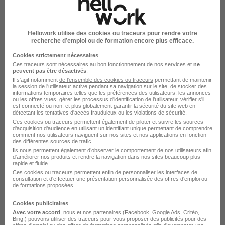
Hellowork utilise des cookies ou traceurs pour rendre votre
recherche d’emploi ou de formation encore plus efficace.
Cookies strictement nécessaires
Ces traceurs sont nécessaires au bon fonctionnement de nos services et
ne
peuvent pas être désactivés
.
Il s'agit notamment
de l'ensemble des cookies ou traceurs
permettant de maintenir
la session de l'utilisateur active pendant sa navigation sur le site, de stocker des
DÉPOSEZ VOTRE CV
informations temporaires telles que les préférences des utilisateurs, les annonces
ou les offres vues, gérer les processus d'identification de l'utilisateur, vérifier s'il
Rendez votre CV accessible à l’ensemble des
est connecté ou non, et plus globalement garantir la sécurité du site web en
recruteurs de la CVthèque Hellowork.
détectant les tentatives d'accès frauduleux ou les violations de sécurité.
Ces cookies ou traceurs permettent également de piloter et suivre les sources
d'acquisition d'audience en utilisant un identifiant unique permettant de comprendre
comment nos utilisateurs naviguent sur nos sites et nos applications en fonction
Rendre mon CV visible
des différentes sources de trafic.
Ils nous permettent également d’observer le comportement de nos utilisateurs afin
d'améliorer nos produits et rendre la navigation dans nos sites beaucoup plus
rapide et fluide.
Ces cookies ou traceurs permettent enfin de personnaliser les interfaces de
consultation et d'effectuer une présentation personnalisée des offres d'emploi ou
de formations proposées.
Postuler chez Nicoll par Métier
Cookies publicitaires
Avec votre accord
, nous et nos partenaires (Facebook,
Google Ads
, Critéo,
Bing,) pouvons utiliser des traceurs pour vous proposer des publicités pour des