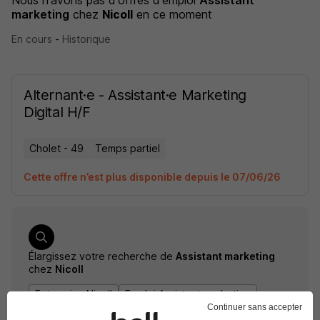
Nous n'avons pas d'offres d'emploi
Assistant
marketing
chez
Nicoll
en ce moment
En cours
-
Historique
Alternant·e - Assistant·e Marketing
Digital H/F
Cholet - 49
Temps partiel
Cette offre n’est plus disponible depuis le 07/06/26
Élargissez votre recherche de
Assistant marketing
chez
Nicoll
Entreprise Nicoll
Emploi Assistant marketing
Continuer sans accepter
Entreprise Assistant marketing