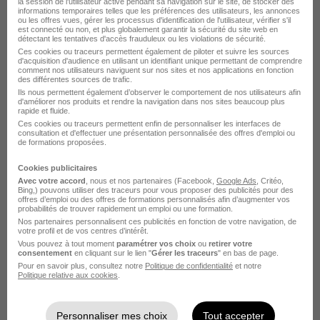
la session de l'utilisateur active pendant sa navigation sur le site, de stocker des
Espalion - 12
CDD
33 162 € / an
informations temporaires telles que les préférences des utilisateurs, les annonces
ou les offres vues, gérer les processus d'identification de l'utilisateur, vérifier s'il
est connecté ou non, et plus globalement garantir la sécurité du site web en
Cette offre n’est plus disponible depuis le 18/05/26
détectant les tentatives d'accès frauduleux ou les violations de sécurité.
Ces cookies ou traceurs permettent également de piloter et suivre les sources
d'acquisition d'audience en utilisant un identifiant unique permettant de comprendre
comment nos utilisateurs naviguent sur nos sites et nos applications en fonction
Apprenti Assistant en Ressources
des différentes sources de trafic.
Ils nous permettent également d’observer le comportement de nos utilisateurs afin
Humaines H/F
d'améliorer nos produits et rendre la navigation dans nos sites beaucoup plus
rapide et fluide.
Ces cookies ou traceurs permettent enfin de personnaliser les interfaces de
Rodez - 12
Alternance
consultation et d'effectuer une présentation personnalisée des offres d'emploi ou
de formations proposées.
Cette offre n’est plus disponible depuis le 17/04/26
Cookies publicitaires
Avec votre accord
, nous et nos partenaires (Facebook,
Google Ads
, Critéo,
Bing,) pouvons utiliser des traceurs pour vous proposer des publicités pour des
Responsable du Service Vérification
offres d’emploi ou des offres de formations personnalisés afin d’augmenter vos
probabilités de trouver rapidement un emploi ou une formation.
Comptable H/F
Nos partenaires personnalisent ces publicités en fonction de votre navigation, de
votre profil et de vos centres d’intérêt.
Vous pouvez à tout moment
paramétrer vos choix
ou
retirer votre
Rodez - 12
CDI
consentement
en cliquant sur le lien "
Gérer les traceurs
" en bas de page.
Pour en savoir plus, consultez notre
Politique de confidentialité
et notre
Politique relative aux cookies
.
Cette offre n’est plus disponible depuis le 12/02/26
Personnaliser mes choix
Tout accepter