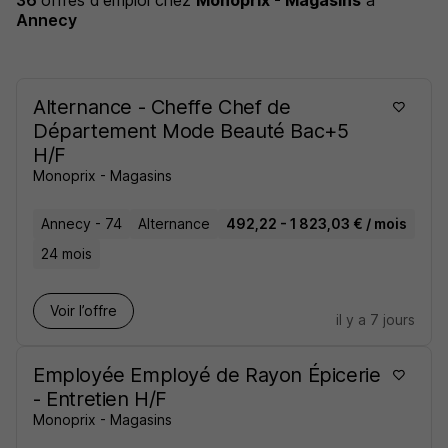
36
offres d'emploi
chez
Monoprix - Magasins
à
Annecy
Alternance - Cheffe Chef de
Département Mode Beauté Bac+5
H/F
Monoprix - Magasins
Annecy - 74
Alternance
492,22 - 1 823,03 € / mois
24 mois
Voir l’offre
il y a 7 jours
Employée Employé de Rayon Épicerie
- Entretien H/F
Monoprix - Magasins