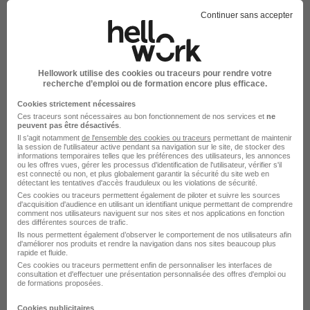
Voir l’offre
il y a 19 jours
Continuer sans accepter
Employé de Caisse Accueil H/F
Monoprix - Magasins
Hellowork utilise des cookies ou traceurs pour rendre votre
recherche d’emploi ou de formation encore plus efficace.
Annecy - 74
CDI
Cookies strictement nécessaires
Ces traceurs sont nécessaires au bon fonctionnement de nos services et
ne
peuvent pas être désactivés
.
Voir l’offre
Il s'agit notamment
de l'ensemble des cookies ou traceurs
permettant de maintenir
il y a 19 jours
la session de l'utilisateur active pendant sa navigation sur le site, de stocker des
informations temporaires telles que les préférences des utilisateurs, les annonces
ou les offres vues, gérer les processus d'identification de l'utilisateur, vérifier s'il
est connecté ou non, et plus globalement garantir la sécurité du site web en
Employé de Rayon Textile H/F
détectant les tentatives d'accès frauduleux ou les violations de sécurité.
Monoprix - Magasins
Ces cookies ou traceurs permettent également de piloter et suivre les sources
d'acquisition d'audience en utilisant un identifiant unique permettant de comprendre
comment nos utilisateurs naviguent sur nos sites et nos applications en fonction
des différentes sources de trafic.
Annecy - 74
CDD
4 mois
Ils nous permettent également d’observer le comportement de nos utilisateurs afin
d'améliorer nos produits et rendre la navigation dans nos sites beaucoup plus
rapide et fluide.
Ces cookies ou traceurs permettent enfin de personnaliser les interfaces de
Voir l’offre
il y a 19 jours
consultation et d'effectuer une présentation personnalisée des offres d'emploi ou
de formations proposées.
Cookies publicitaires