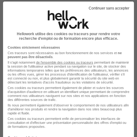
Continuer sans accepter
Élargissez votre recherche chez
Mondial Relay by
InPost
ou à
Nice
Hellowork utilise des cookies ou traceurs pour rendre votre
Entreprise Mondial Relay by InPost
Emploi Nice
recherche d’emploi ou de formation encore plus efficace.
Entreprise Nice
Cookies strictement nécessaires
Ces traceurs sont nécessaires au bon fonctionnement de nos services et
ne
peuvent pas être désactivés
.
Il s'agit notamment
de l'ensemble des cookies ou traceurs
permettant de maintenir
la session de l'utilisateur active pendant sa navigation sur le site, de stocker des
informations temporaires telles que les préférences des utilisateurs, les annonces
ou les offres vues, gérer les processus d'identification de l'utilisateur, vérifier s'il
est connecté ou non, et plus globalement garantir la sécurité du site web en
détectant les tentatives d'accès frauduleux ou les violations de sécurité.
Ces cookies ou traceurs permettent également de piloter et suivre les sources
d'acquisition d'audience en utilisant un identifiant unique permettant de comprendre
comment nos utilisateurs naviguent sur nos sites et nos applications en fonction
des différentes sources de trafic.
DÉPOSEZ VOTRE CV
Ils nous permettent également d’observer le comportement de nos utilisateurs afin
d'améliorer nos produits et rendre la navigation dans nos sites beaucoup plus
Rendez votre CV accessible à l’ensemble des
rapide et fluide.
recruteurs de la CVthèque Hellowork.
Ces cookies ou traceurs permettent enfin de personnaliser les interfaces de
consultation et d'effectuer une présentation personnalisée des offres d'emploi ou
de formations proposées.
Rendre mon CV visible