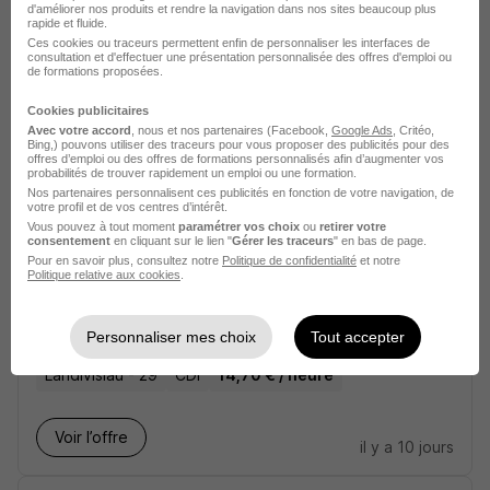
Voir l’offre
d'améliorer nos produits et rendre la navigation dans nos sites beaucoup plus
il y a 8 jours
rapide et fluide.
Ces cookies ou traceurs permettent enfin de personnaliser les interfaces de
consultation et d'effectuer une présentation personnalisée des offres d'emploi ou
Aide Ménagerè - Cagnes sur Mer H/F
de formations proposées.
Cookies publicitaires
Cagnes-sur-Mer - 06
CDI
Temps partiel
Avec votre accord
, nous et nos partenaires (Facebook,
Google Ads
, Critéo,
Bing,) pouvons utiliser des traceurs pour vous proposer des publicités pour des
12,31 - 13,31 € / heure
offres d’emploi ou des offres de formations personnalisés afin d’augmenter vos
probabilités de trouver rapidement un emploi ou une formation.
Nos partenaires personnalisent ces publicités en fonction de votre navigation, de
votre profil et de vos centres d’intérêt.
Voir l’offre
Vous pouvez à tout moment
paramétrer vos choix
ou
retirer votre
il y a 9 jours
consentement
en cliquant sur le lien "
Gérer les traceurs
" en bas de page.
Pour en savoir plus, consultez notre
Politique de confidentialité
et notre
Politique relative aux cookies
.
Employé de Ménage et Repassage à
Domicile H/F
Personnaliser mes choix
Tout accepter
Landivisiau - 29
CDI
14,70 € / heure
Voir l’offre
il y a 10 jours