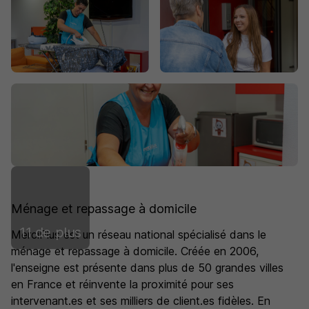
Ménage et repassage à domicile
11 de plus
MerciPlus est un réseau national spécialisé dans le
ménage et repassage à domicile. Créée en 2006,
l'enseigne est présente dans plus de 50 grandes villes
en France et réinvente la proximité pour ses
intervenant.es et ses milliers de client.es fidèles. En