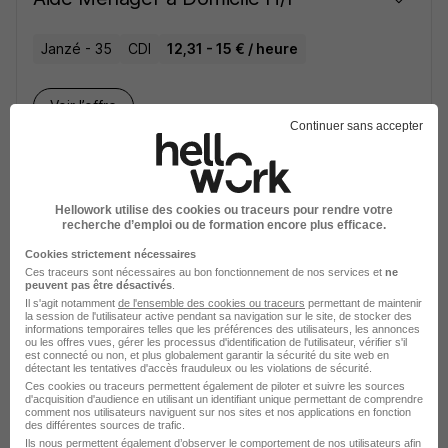
Janzé - 35
CDI
12,31 - 15 € / heure
Voir l’offre
il y a 7 jours
Continuer sans accepter
Aide Ménager à Domicile H/F
Hellowork utilise des cookies ou traceurs pour rendre votre
Cornille - Osse
CDI
12,31 - 15 € / heure
recherche d’emploi ou de formation encore plus efficace.
Cookies strictement nécessaires
Ces traceurs sont nécessaires au bon fonctionnement de nos services et
ne
Voir l’offre
il y a 7 jours
peuvent pas être désactivés
.
Il s'agit notamment
de l'ensemble des cookies ou traceurs
permettant de maintenir
la session de l'utilisateur active pendant sa navigation sur le site, de stocker des
informations temporaires telles que les préférences des utilisateurs, les annonces
Employé de Ménage à Domicile H/F
ou les offres vues, gérer les processus d'identification de l'utilisateur, vérifier s'il
est connecté ou non, et plus globalement garantir la sécurité du site web en
détectant les tentatives d'accès frauduleux ou les violations de sécurité.
Ces cookies ou traceurs permettent également de piloter et suivre les sources
Antony - Vanves - 92
CDI
12,31 - 15,02 € / heure
d'acquisition d'audience en utilisant un identifiant unique permettant de comprendre
comment nos utilisateurs naviguent sur nos sites et nos applications en fonction
des différentes sources de trafic.
Ils nous permettent également d’observer le comportement de nos utilisateurs afin