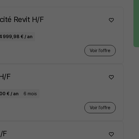
cité Revit H/F
4 999,98 € / an
Voir l’offre
H/F
00 € / an
6 mois
Voir l’offre
H/F