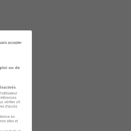
sans accepter
ploi ou de
ésactivés
.
'utilisateur
préférences
 vérifier s'il
ves d'accès
udience en
nos sites et