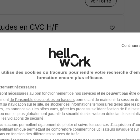
Voir l’offre
Études en CVC H/F
 / an
6 mois
Continuer 
Voir l’offre
 utilise des cookies ou traceurs pour rendre votre recherche d’em
formation encore plus efficace.
 H/F
ictement nécessaires
 sont nécessaires au bon fonctionnement de nos services et
ne peuvent pas être d
amment
de l'ensemble des cookies ou traceurs
permettant de maintenir la session de l
t sa navigation sur le site, de stocker des informations temporaires telles que les 
rs, les annonces ou les offres vues, gérer les processus d'identification de l'utilisateur,
ou non, et plus globalement garantir la sécurité du site web en détectant les tentati
Voir l’offre
les violations de sécurité.
u traceurs permettent également de piloter et suivre les sources d'acquisition d'a
identifiant unique permettant de comprendre comment nos utilisateurs naviguent sur 
ns en fonction des différentes sources de trafic.