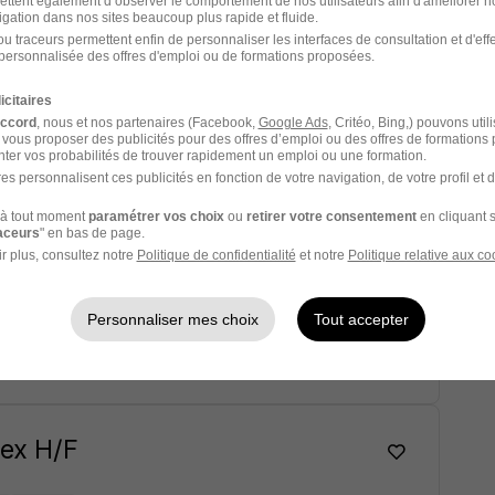
 Chiffreur - Éclairage Public
ettent également d’observer le comportement de nos utilisateurs afin d'améliorer no
igation dans nos sites beaucoup plus rapide et fluide.
u traceurs permettent enfin de personnaliser les interfaces de consultation et d'eff
personnalisée des offres d'emploi ou de formations proposées.
icitaires
/ an
accord
, nous et nos partenaires (Facebook,
Google Ads
, Critéo, Bing,) pouvons util
 vous proposer des publicités pour des offres d’emploi ou des offres de formations
Voir l’offre
ter vos probabilités de trouver rapidement un emploi ou une formation.
es personnalisent ces publicités en fonction de votre navigation, de votre profil et 
à tout moment
paramétrer vos choix
ou
retirer votre consentement
en cliquant s
raceurs
" en bas de page.
H/F
r plus, consultez notre
Politique de confidentialité
et notre
Politique relative aux co
00 € / an
6 mois
Personnaliser mes choix
Tout accepter
Voir l’offre
oex H/F