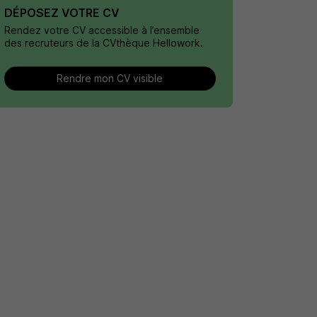
DÉPOSEZ VOTRE CV
Rendez votre CV accessible à l’ensemble
des recruteurs de la CVthèque Hellowork.
Rendre mon CV visible