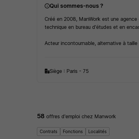
Qui sommes-nous ?
Créé en 2008, ManWork est une agence de 
technique en bureau d'études et en enca
Acteur incontournable, alternative à taill
ressources humaines, d'anticiper vos dem
Siège : Paris - 75
58
offres d'emploi
chez Manwork
Contrats
Fonctions
Localités