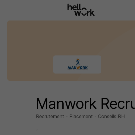
Aller au contenu principal
Manwork Recr
Recrutement - Placement - Conseils RH