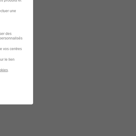
s produits et
ectuer une
iser des
 personnalisés
de vos centres
ur le lien
okies
.