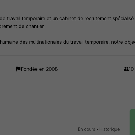
travail temporaire et un cabinet de recrutement spécialisé
drement de chantier.
e humaine des multinationales du travail temporaire, notre obje
andes et vous proposer des services complémentaires qui fon
Fondée en 2008
10
En cours
-
Historique