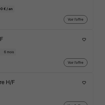
0 € / an
Voir l’offre
/F
n
6 mois
Voir l’offre
re H/F