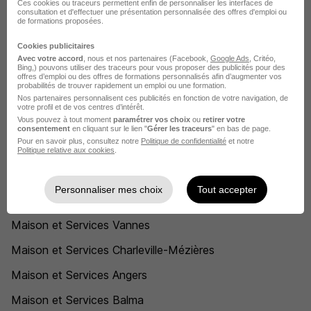
Ces cookies ou traceurs permettent enfin de personnaliser les interfaces de
consultation et d'effectuer une présentation personnalisée des offres d'emploi ou
Maison et Services recrute autour de
de formations proposées.
Nogent-le-Rotrou
Cookies publicitaires
Avec votre accord
, nous et nos partenaires (Facebook,
Google Ads
, Critéo,
Bing,) pouvons utiliser des traceurs pour vous proposer des publicités pour des
Maison et Services Chartres
offres d’emploi ou des offres de formations personnalisés afin d’augmenter vos
probabilités de trouver rapidement un emploi ou une formation.
Nos partenaires personnalisent ces publicités en fonction de votre navigation, de
Maison et Services Fontaine-la-Guyon
votre profil et de vos centres d’intérêt.
Vous pouvez à tout moment
paramétrer vos choix
ou
retirer votre
Maison et Services Saint-Piat
consentement
en cliquant sur le lien "
Gérer les traceurs
" en bas de page.
Pour en savoir plus, consultez notre
Politique de confidentialité
et notre
Politique relative aux cookies
.
L'emploi chez Maison et Services par
Ville
Personnaliser mes choix
Tout accepter
Maison et Services Vannes
Maison et Services Charleville-Mézières
Maison et Services Angers
Maison et Services Balma