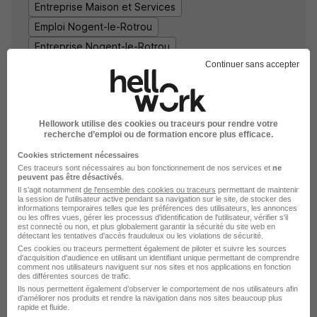
Entreprise Maison et Services
Emploi Nogent-le-Rotrou
Entreprise Nogent-le-Rotrou
Continuer sans accepter
Hellowork utilise des cookies ou traceurs pour rendre votre
recherche d’emploi ou de formation encore plus efficace.
Cookies strictement nécessaires
Ces traceurs sont nécessaires au bon fonctionnement de nos services et
ne
peuvent pas être désactivés
.
DÉPOSEZ VOTRE CV
Il s'agit notamment
de l'ensemble des cookies ou traceurs
permettant de maintenir
Rendez votre CV accessible à l’ensemble des
la session de l'utilisateur active pendant sa navigation sur le site, de stocker des
informations temporaires telles que les préférences des utilisateurs, les annonces
recruteurs de la CVthèque Hellowork.
ou les offres vues, gérer les processus d'identification de l'utilisateur, vérifier s'il
est connecté ou non, et plus globalement garantir la sécurité du site web en
détectant les tentatives d'accès frauduleux ou les violations de sécurité.
Rendre mon CV visible
Ces cookies ou traceurs permettent également de piloter et suivre les sources
d'acquisition d'audience en utilisant un identifiant unique permettant de comprendre
comment nos utilisateurs naviguent sur nos sites et nos applications en fonction
des différentes sources de trafic.
Ils nous permettent également d’observer le comportement de nos utilisateurs afin
d'améliorer nos produits et rendre la navigation dans nos sites beaucoup plus
rapide et fluide.