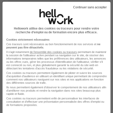
492,22 - 1 823,03 € / mois
24 mois
Continuer sans accepter
Voir l’offre
plus de 1 mois
Hellowork utilise des cookies ou traceurs pour rendre votre
recherche d’emploi ou de formation encore plus efficace.
Cookies strictement nécessaires
sur
1
Ces traceurs sont nécessaires au bon fonctionnement de nos services et
ne
peuvent pas être désactivés
.
Il s'agit notamment
de l'ensemble des cookies ou traceurs
permettant de maintenir
la session de l'utilisateur active pendant sa navigation sur le site, de stocker des
Contrôleur de Gestion Expérimenté
informations temporaires telles que les préférences des utilisateurs, les annonces
ou les offres vues, gérer les processus d'identification de l'utilisateur, vérifier s'il
H/F
est connecté ou non, et plus globalement garantir la sécurité du site web en
détectant les tentatives d'accès frauduleux ou les violations de sécurité.
Ces cookies ou traceurs permettent également de piloter et suivre les sources
Haut-Mauco - 40
CDD
d'acquisition d'audience en utilisant un identifiant unique permettant de comprendre
comment nos utilisateurs naviguent sur nos sites et nos applications en fonction
des différentes sources de trafic.
Cette offre n’est plus disponible depuis le 23/07/26
Ils nous permettent également d’observer le comportement de nos utilisateurs afin
d'améliorer nos produits et rendre la navigation dans nos sites beaucoup plus
rapide et fluide.
Ces cookies ou traceurs permettent enfin de personnaliser les interfaces de
Acheteur Groupe Systèmes
consultation et d'effectuer une présentation personnalisée des offres d'emploi ou
de formations proposées.
d'Information Si - France &
International H/F