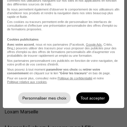
comment nos utilisateurs naviguent sur nos sites et nos applications en fonction
des différentes sources de trafic.
Ils nous permettent également d’observer le comportement de nos utilisateurs afin
d'améliorer nos produits et rendre la navigation dans nos sites beaucoup plus
rapide et fluide.
Ces cookies ou traceurs permettent enfin de personnaliser les interfaces de
DÉPOSEZ VOTRE CV
consultation et d'effectuer une présentation personnalisée des offres d'emploi ou
de formations proposées.
Rendez votre CV accessible à l’ensemble des
recruteurs de la CVthèque Hellowork.
Cookies publicitaires
Avec votre accord
, nous et nos partenaires (Facebook,
Google Ads
, Critéo,
Bing,) pouvons utiliser des traceurs pour vous proposer des publicités pour des
Rendre mon CV visible
offres d’emploi ou des offres de formations personnalisés afin d’augmenter vos
probabilités de trouver rapidement un emploi ou une formation.
Nos partenaires personnalisent ces publicités en fonction de votre navigation, de
votre profil et de vos centres d’intérêt.
Vous pouvez à tout moment
paramétrer vos choix
ou
retirer votre
consentement
en cliquant sur le lien "
Gérer les traceurs
" en bas de page.
Pour en savoir plus, consultez notre
Politique de confidentialité
et notre
Politique relative aux cookies
.
Loxam recrute autour de Vitrolles
Personnaliser mes choix
Tout accepter
Loxam Berre-l'Étang
Loxam Marseille