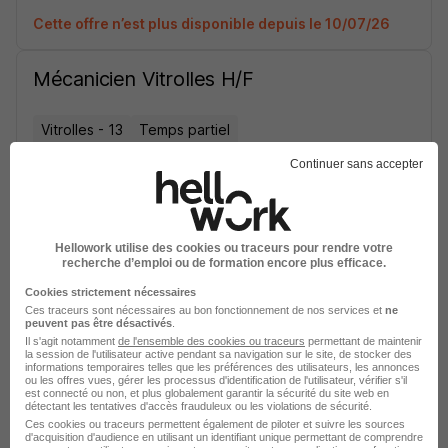
Cette offre n’est plus disponible depuis le 10/07/26
Mécanicien Vitrolles H/F
Vitrolles - 13
Temps partiel
Continuer sans accepter
Cette offre n’est plus disponible depuis le 16/07/26
Hellowork utilise des cookies ou traceurs pour rendre votre
recherche d’emploi ou de formation encore plus efficace.
Élargissez votre recherche chez
Loxam
ou à
Vitrolles
Cookies strictement nécessaires
Ces traceurs sont nécessaires au bon fonctionnement de nos services et
ne
Entreprise Loxam
Emploi Vitrolles
peuvent pas être désactivés
.
Il s'agit notamment
Entreprise Vitrolles
de l'ensemble des cookies ou traceurs
permettant de maintenir
la session de l'utilisateur active pendant sa navigation sur le site, de stocker des
informations temporaires telles que les préférences des utilisateurs, les annonces
ou les offres vues, gérer les processus d'identification de l'utilisateur, vérifier s'il
est connecté ou non, et plus globalement garantir la sécurité du site web en
détectant les tentatives d'accès frauduleux ou les violations de sécurité.
Ces cookies ou traceurs permettent également de piloter et suivre les sources
d'acquisition d'audience en utilisant un identifiant unique permettant de comprendre