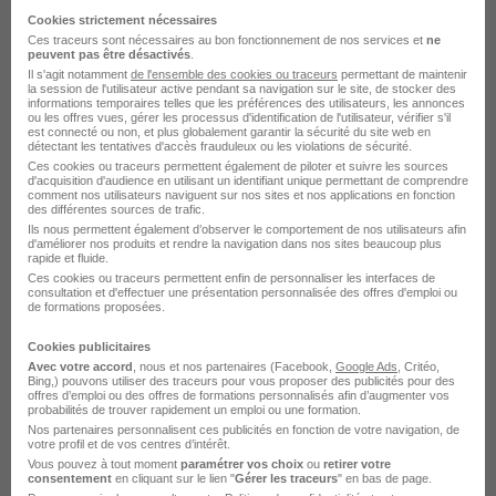
Cookies strictement nécessaires
La Rochelle - 17
Intérim
12,31 € / heure
Ces traceurs sont nécessaires au bon fonctionnement de nos services et
ne
peuvent pas être désactivés
.
Cette offre n’est plus disponible depuis le 28/07/26
Il s'agit notamment
de l'ensemble des cookies ou traceurs
permettant de maintenir
la session de l'utilisateur active pendant sa navigation sur le site, de stocker des
informations temporaires telles que les préférences des utilisateurs, les annonces
ou les offres vues, gérer les processus d'identification de l'utilisateur, vérifier s'il
Monteur Charpente Métallique CACES
est connecté ou non, et plus globalement garantir la sécurité du site web en
détectant les tentatives d'accès frauduleux ou les violations de sécurité.
3B H/F
Ces cookies ou traceurs permettent également de piloter et suivre les sources
d'acquisition d'audience en utilisant un identifiant unique permettant de comprendre
comment nos utilisateurs naviguent sur nos sites et nos applications en fonction
des différentes sources de trafic.
Niort - 79
Intérim
13 - 14,50 € / heure
Ils nous permettent également d’observer le comportement de nos utilisateurs afin
d'améliorer nos produits et rendre la navigation dans nos sites beaucoup plus
rapide et fluide.
Cette offre n’est plus disponible depuis le 23/07/26
Ces cookies ou traceurs permettent enfin de personnaliser les interfaces de
consultation et d'effectuer une présentation personnalisée des offres d'emploi ou
de formations proposées.
Aide Couvreur H/F
Cookies publicitaires
Avec votre accord
, nous et nos partenaires (Facebook,
Google Ads
, Critéo,
La Rochelle - 17
Intérim
Bing,) pouvons utiliser des traceurs pour vous proposer des publicités pour des
offres d’emploi ou des offres de formations personnalisés afin d’augmenter vos
probabilités de trouver rapidement un emploi ou une formation.
Cette offre n’est plus disponible depuis le 17/07/26
Nos partenaires personnalisent ces publicités en fonction de votre navigation, de
votre profil et de vos centres d’intérêt.
Vous pouvez à tout moment
paramétrer vos choix
ou
retirer votre
consentement
en cliquant sur le lien "
Gérer les traceurs
" en bas de page.
Monteur Charpente Métallique CACES