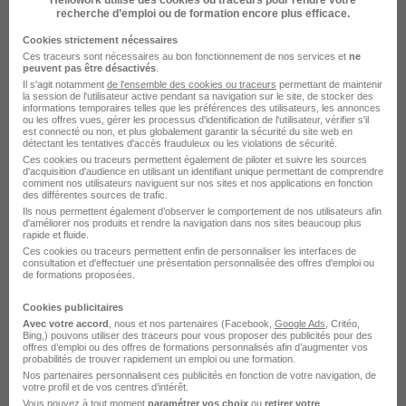
recherche d’emploi ou de formation encore plus efficace.
Emploi Responsable conditionnement
Cookies strictement nécessaires
Entreprise Responsable conditionnement
Ces traceurs sont nécessaires au bon fonctionnement de nos services et
ne
peuvent pas être désactivés
.
Il s'agit notamment
de l'ensemble des cookies ou traceurs
permettant de maintenir
la session de l'utilisateur active pendant sa navigation sur le site, de stocker des
informations temporaires telles que les préférences des utilisateurs, les annonces
ou les offres vues, gérer les processus d'identification de l'utilisateur, vérifier s'il
est connecté ou non, et plus globalement garantir la sécurité du site web en
détectant les tentatives d'accès frauduleux ou les violations de sécurité.
Ces cookies ou traceurs permettent également de piloter et suivre les sources
d'acquisition d'audience en utilisant un identifiant unique permettant de comprendre
comment nos utilisateurs naviguent sur nos sites et nos applications en fonction
des différentes sources de trafic.
Ils nous permettent également d’observer le comportement de nos utilisateurs afin
DÉPOSEZ VOTRE CV
d'améliorer nos produits et rendre la navigation dans nos sites beaucoup plus
rapide et fluide.
Rendez votre CV accessible à l’ensemble des
Ces cookies ou traceurs permettent enfin de personnaliser les interfaces de
recruteurs de la CVthèque Hellowork.
consultation et d'effectuer une présentation personnalisée des offres d'emploi ou
de formations proposées.
Rendre mon CV visible
Cookies publicitaires
Avec votre accord
, nous et nos partenaires (Facebook,
Google Ads
, Critéo,
Bing,) pouvons utiliser des traceurs pour vous proposer des publicités pour des
offres d’emploi ou des offres de formations personnalisés afin d’augmenter vos
probabilités de trouver rapidement un emploi ou une formation.
Nos partenaires personnalisent ces publicités en fonction de votre navigation, de
votre profil et de vos centres d’intérêt.
Vous pouvez à tout moment
paramétrer vos choix
ou
retirer votre