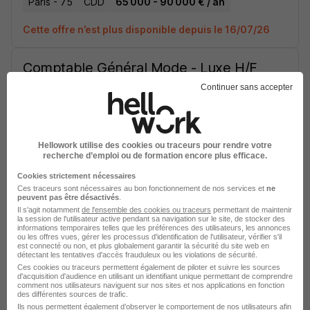
Paris - 75
CDD
65 000 - 90 000 € / an
Cette offre n’est plus disponible depuis le 16/07/26
Comptable Général Mode - Luxe H/F
Continuer sans accepter
Paris - 75
CDD
42 000 - 50 000 € / an
Cette offre n’est plus disponible depuis le 08/07/26
Hellowork utilise des cookies ou traceurs pour rendre votre
recherche d’emploi ou de formation encore plus efficace.
Chargé de Paie et Gestion du
Cookies strictement nécessaires
Personnel H/F
Ces traceurs sont nécessaires au bon fonctionnement de nos services et
ne
peuvent pas être désactivés
.
Il s'agit notamment
de l'ensemble des cookies ou traceurs
permettant de maintenir
la session de l'utilisateur active pendant sa navigation sur le site, de stocker des
Paris 17e - 75
CDD
45 000 - 55 000 € / an
informations temporaires telles que les préférences des utilisateurs, les annonces
ou les offres vues, gérer les processus d'identification de l'utilisateur, vérifier s'il
est connecté ou non, et plus globalement garantir la sécurité du site web en
Cette offre n’est plus disponible depuis le 08/07/26
détectant les tentatives d'accès frauduleux ou les violations de sécurité.
Ces cookies ou traceurs permettent également de piloter et suivre les sources
d'acquisition d'audience en utilisant un identifiant unique permettant de comprendre
Responsable Paies - Univers de la
comment nos utilisateurs naviguent sur nos sites et nos applications en fonction
des différentes sources de trafic.
Mode H/F
Ils nous permettent également d’observer le comportement de nos utilisateurs afin