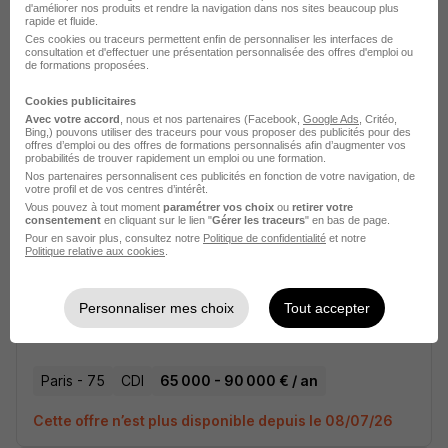
d'améliorer nos produits et rendre la navigation dans nos sites beaucoup plus
rapide et fluide.
Paris - 75
CDI
40 000 - 50 000 € / an
Ces cookies ou traceurs permettent enfin de personnaliser les interfaces de
consultation et d'effectuer une présentation personnalisée des offres d'emploi ou
de formations proposées.
Cette offre n’est plus disponible depuis le 08/07/26
Cookies publicitaires
Avec votre accord
, nous et nos partenaires (Facebook,
Google Ads
, Critéo,
Contrôleur Financier Univers Agence
Bing,) pouvons utiliser des traceurs pour vous proposer des publicités pour des
offres d’emploi ou des offres de formations personnalisés afin d’augmenter vos
de Publicité - Médias H/F
probabilités de trouver rapidement un emploi ou une formation.
Nos partenaires personnalisent ces publicités en fonction de votre navigation, de
votre profil et de vos centres d’intérêt.
Vous pouvez à tout moment
paramétrer vos choix
ou
retirer votre
Paris - 75
CDI
60 000 - 75 000 € / an
consentement
en cliquant sur le lien "
Gérer les traceurs
" en bas de page.
Pour en savoir plus, consultez notre
Politique de confidentialité
et notre
Cette offre n’est plus disponible depuis le 08/07/26
Politique relative aux cookies
.
Responsable Comptable - Univers de
Personnaliser mes choix
Tout accepter
la Mode H/F
Paris - 75
CDI
65 000 - 90 000 € / an
Cette offre n’est plus disponible depuis le 08/07/26