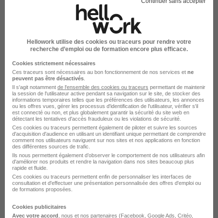
Continuer sans accepter
Élargissez votre recherche chez
Kaefer
ou à
Hellowork utilise des cookies ou traceurs pour rendre votre
Dunkerque
recherche d’emploi ou de formation encore plus efficace.
Cookies strictement nécessaires
Entreprise Kaefer
Emploi Dunkerque
Ces traceurs sont nécessaires au bon fonctionnement de nos services et
ne
peuvent pas être désactivés
Entreprise Dunkerque
.
Il s'agit notamment
de l'ensemble des cookies ou traceurs
permettant de maintenir
la session de l'utilisateur active pendant sa navigation sur le site, de stocker des
informations temporaires telles que les préférences des utilisateurs, les annonces
ou les offres vues, gérer les processus d'identification de l'utilisateur, vérifier s'il
est connecté ou non, et plus globalement garantir la sécurité du site web en
détectant les tentatives d'accès frauduleux ou les violations de sécurité.
Ces cookies ou traceurs permettent également de piloter et suivre les sources
d'acquisition d'audience en utilisant un identifiant unique permettant de comprendre
comment nos utilisateurs naviguent sur nos sites et nos applications en fonction
des différentes sources de trafic.
Ils nous permettent également d’observer le comportement de nos utilisateurs afin
d'améliorer nos produits et rendre la navigation dans nos sites beaucoup plus
rapide et fluide.
DÉPOSEZ VOTRE CV
Ces cookies ou traceurs permettent enfin de personnaliser les interfaces de
consultation et d'effectuer une présentation personnalisée des offres d'emploi ou
Rendez votre CV accessible à l’ensemble des
de formations proposées.
recruteurs de la CVthèque Hellowork.
Cookies publicitaires
Avec votre accord
, nous et nos partenaires (Facebook,
Google Ads
, Critéo,
Rendre mon CV visible