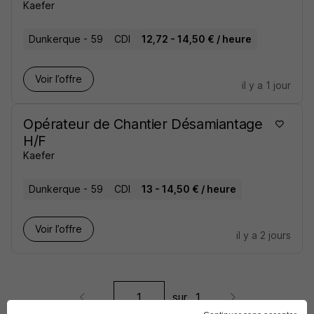
Kaefer
Dunkerque - 59
CDI
12,72 - 14,50 € / heure
Voir l’offre
il y a 1 jour
Opérateur de Chantier Désamiantage
H/F
Kaefer
Dunkerque - 59
CDI
13 - 14,50 € / heure
Voir l’offre
il y a 2 jours
sur
1