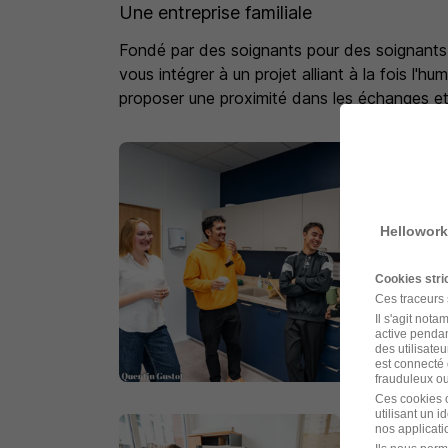
Une entreprise familiale
Fondé par des soignants pour des soignants,
vous intégrer à un projet alliant à la fois l
proposer une proximité dans les échanges et 
Hellowork
Cookies str
Ces traceurs
Il s'agit not
active pendan
des utilisateu
est connecté 
frauduleux ou 
Ces cookies o
utilisant un 
nos applicatio