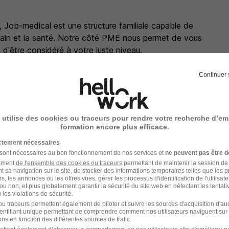
 Job-medical est une structure familiale capable de
'humain et la santé. Notre côté PME nous permet de vous
d'être considéré à votre juste niveau.
Continuer 
 utilise des cookies ou traceurs pour rendre votre recherche d’em
formation encore plus efficace.
ictement nécessaires
 sont nécessaires au bon fonctionnement de nos services et
ne peuvent pas être d
amment
de l'ensemble des cookies ou traceurs
permettant de maintenir la session de l
t sa navigation sur le site, de stocker des informations temporaires telles que les 
rs, les annonces ou les offres vues, gérer les processus d'identification de l'utilisateur,
ou non, et plus globalement garantir la sécurité du site web en détectant les tentati
les violations de sécurité.
u traceurs permettent également de piloter et suivre les sources d'acquisition d'a
identifiant unique permettant de comprendre comment nos utilisateurs naviguent sur 
ns en fonction des différentes sources de trafic.