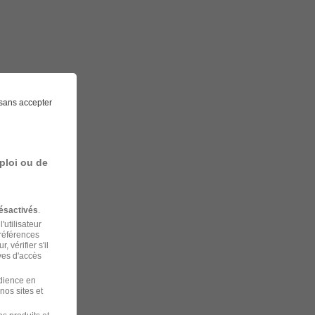
sans accepter
ploi ou de
ésactivés
.
'utilisateur
préférences
 vérifier s'il
ves d'accès
udience en
nos sites et