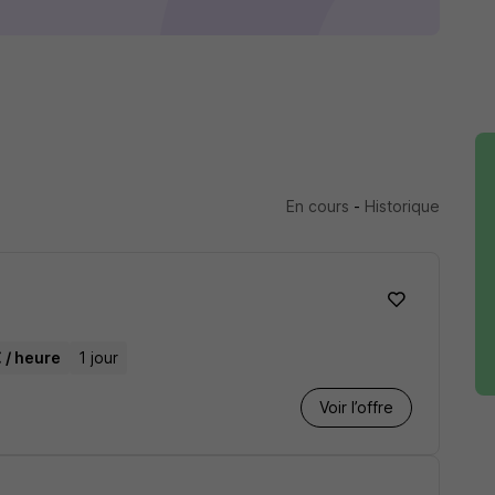
En cours
-
Historique
€ / heure
1 jour
Voir l’offre