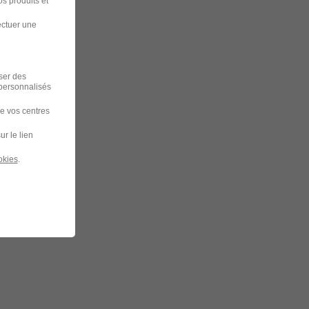
s produits et
ectuer une
iser des
 personnalisés
de vos centres
ur le lien
okies
.