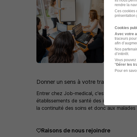
Ils nous perm
rendre la nav
Ces cookies o
présentation 
Cookies publ
Avec votre 
traceurs pour
afin d’augmen
Nos partenair
d’intérêt.
Vous pouvez 
"
Gérer les t
Pour en savoi
Donner un sens à votre travail
Entrer chez Job-medical, c'est contribuer a
établissements de santé des infirmiers, aide-
la continuité des soins et donc aux malades 
Raisons de nous rejoindre