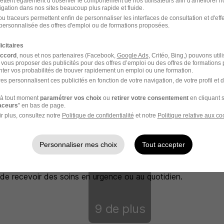
ettent également d’observer le comportement de nos utilisateurs afin d'améliorer no
igation dans nos sites beaucoup plus rapide et fluide.
u traceurs permettent enfin de personnaliser les interfaces de consultation et d'eff
personnalisée des offres d'emploi ou de formations proposées.
icitaires
accord
, nous et nos partenaires (Facebook,
Google Ads
, Critéo, Bing,) pouvons util
 vous proposer des publicités pour des offres d’emploi ou des offres de formations
ter vos probabilités de trouver rapidement un emploi ou une formation.
es personnalisent ces publicités en fonction de votre navigation, de votre profil et 
à tout moment
paramétrer vos choix
ou
retirer votre consentement
en cliquant s
raceurs
" en bas de page.
r plus, consultez notre
Politique de confidentialité
et notre
Politique relative aux co
Personnaliser mes choix
Tout accepter
u système de soin français. En proposant aux
soignants, ou tout autre qualification vous permettez
de recevoir des soins en urgence ou au quotidien.
9 de plus