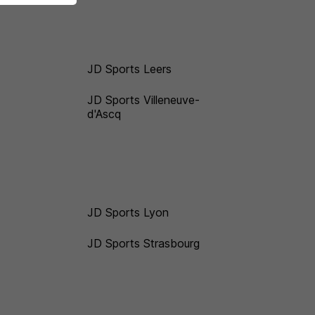
JD Sports Leers
JD Sports Villeneuve-
d'Ascq
JD Sports Lyon
JD Sports Strasbourg