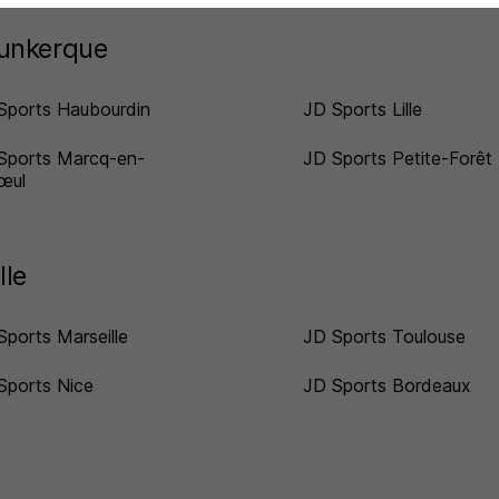
Dunkerque
Sports Haubourdin
JD Sports Lille
Sports Marcq-en-
JD Sports Petite-Forêt
œul
lle
Sports Marseille
JD Sports Toulouse
Sports Nice
JD Sports Bordeaux