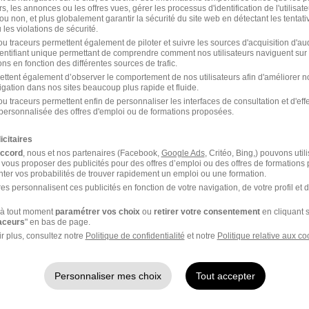
rs, les annonces ou les offres vues, gérer les processus d'identification de l'utilisateur,
ou non, et plus globalement garantir la sécurité du site web en détectant les tentati
les violations de sécurité.
u traceurs permettent également de piloter et suivre les sources d'acquisition d'a
identifiant unique permettant de comprendre comment nos utilisateurs naviguent sur 
ns en fonction des différentes sources de trafic.
Voir l’offre
ettent également d’observer le comportement de nos utilisateurs afin d'améliorer no
igation dans nos sites beaucoup plus rapide et fluide.
u traceurs permettent enfin de personnaliser les interfaces de consultation et d'eff
personnalisée des offres d'emploi ou de formations proposées.
1
icitaires
accord
, nous et nos partenaires (Facebook,
Google Ads
, Critéo, Bing,) pouvons util
 vous proposer des publicités pour des offres d’emploi ou des offres de formations
ter vos probabilités de trouver rapidement un emploi ou une formation.
es personnalisent ces publicités en fonction de votre navigation, de votre profil et 
orts
ou à
Dunkerque
à tout moment
paramétrer vos choix
ou
retirer votre consentement
en cliquant s
rque
Entreprise Dunkerque
raceurs
" en bas de page.
r plus, consultez notre
Politique de confidentialité
et notre
Politique relative aux co
Personnaliser mes choix
Tout accepter