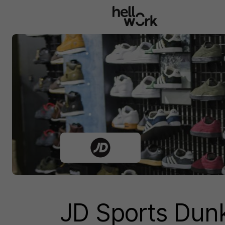
Aller au contenu principal
JD Sports Dun