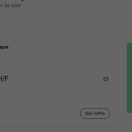
 de loisir
que
H/F
Voir l’offre