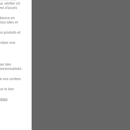
 vérifier s'il
ves d'accès
udience en
nos sites et
s produits et
ectuer une
iser des
 personnalisés
de vos centres
ur le lien
okies
.