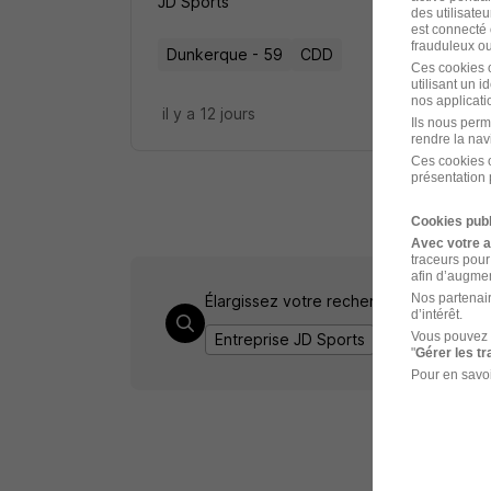
JD Sports
des utilisateu
est connecté 
frauduleux ou 
Dunkerque - 59
CDD
Ces cookies o
utilisant un 
nos applicatio
il y a 12 jours
Ils nous perm
rendre la nav
Ces cookies o
présentation 
Cookies publ
Avec votre 
traceurs pour
afin d’augmen
Nos partenair
Élargissez votre recherche chez
JD Sp
d’intérêt.
Vous pouvez 
Entreprise JD Sports
Emploi Dunke
"
Gérer les t
Pour en savoi