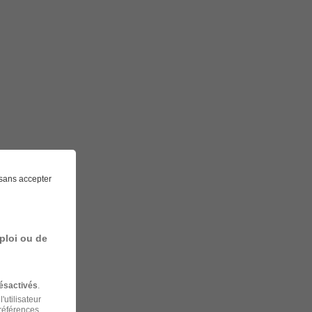
sans accepter
ploi ou de
ésactivés
.
'utilisateur
préférences