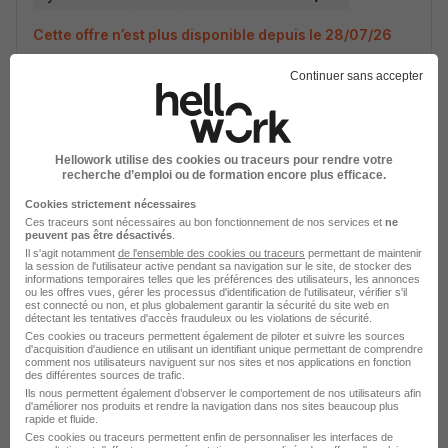
Cette offre n’est plus disponible depuis le 28/07/26
Continuer sans accepter
Manager de Proximité Domaine
Prévoyance H/F
Hellowork utilise des cookies ou traceurs pour rendre votre
Paris 16e - 75
CDI
38 000 - 48 000 € / an
recherche d’emploi ou de formation encore plus efficace.
Cette offre n’est plus disponible depuis le 27/07/26
Cookies strictement nécessaires
Ces traceurs sont nécessaires au bon fonctionnement de nos services et
ne
peuvent pas être désactivés
.
Il s'agit notamment
de l'ensemble des cookies ou traceurs
permettant de maintenir
Chargé de Contentieux et
la session de l'utilisateur active pendant sa navigation sur le site, de stocker des
Recouvrements H/F
informations temporaires telles que les préférences des utilisateurs, les annonces
ou les offres vues, gérer les processus d'identification de l'utilisateur, vérifier s'il
est connecté ou non, et plus globalement garantir la sécurité du site web en
détectant les tentatives d'accès frauduleux ou les violations de sécurité.
Paris 16e - 75
CDI
35 000 - 40 000 € / an
Ces cookies ou traceurs permettent également de piloter et suivre les sources
d'acquisition d'audience en utilisant un identifiant unique permettant de comprendre
comment nos utilisateurs naviguent sur nos sites et nos applications en fonction
Cette offre n’est plus disponible depuis le 26/07/26
des différentes sources de trafic.
Ils nous permettent également d’observer le comportement de nos utilisateurs afin
d'améliorer nos produits et rendre la navigation dans nos sites beaucoup plus
rapide et fluide.
Délégué Commercial en Assurance
Ces cookies ou traceurs permettent enfin de personnaliser les interfaces de