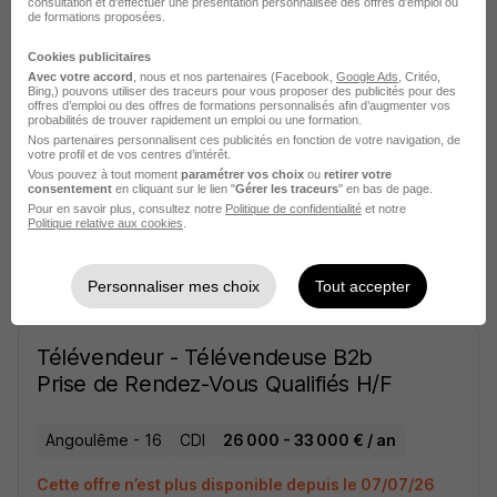
H/F
consultation et d'effectuer une présentation personnalisée des offres d'emploi ou
de formations proposées.
Cookies publicitaires
Marseille 13e - 13
CDI
42 000 - 55 000 € / an
Avec votre accord
, nous et nos partenaires (Facebook,
Google Ads
, Critéo,
Bing,) pouvons utiliser des traceurs pour vous proposer des publicités pour des
Cette offre n’est plus disponible depuis le 12/07/26
offres d’emploi ou des offres de formations personnalisés afin d’augmenter vos
probabilités de trouver rapidement un emploi ou une formation.
Nos partenaires personnalisent ces publicités en fonction de votre navigation, de
votre profil et de vos centres d’intérêt.
Community Manager en Alternance
Vous pouvez à tout moment
paramétrer vos choix
ou
retirer votre
consentement
en cliquant sur le lien "
Gérer les traceurs
" en bas de page.
H/F
Pour en savoir plus, consultez notre
Politique de confidentialité
et notre
Politique relative aux cookies
.
Angoulême - 16
Alternance
Personnaliser mes choix
Tout accepter
Cette offre n’est plus disponible depuis le 10/07/26
Télévendeur - Télévendeuse B2b
Prise de Rendez-Vous Qualifiés H/F
Angoulême - 16
CDI
26 000 - 33 000 € / an
Cette offre n’est plus disponible depuis le 07/07/26