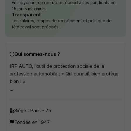
En moyenne, ce recruteur répond à ses candidats en
15 jours maximum.
Transparent
Les salaires, étapes de recrutement et politique de
télétravail sont précisés.
Qui sommes-nous ?
IRP AUTO, l'outil de protection sociale de la
profession automobile : « Qui connaît bien protège
bien ! »
Depuis plus de 70 ans, le groupe IRP AUTO
contribue au mieux-être des professionnels de
Siège : Paris - 75
l'automobile.
Fondée en 1947
Dans le cadre du paritarisme et au-delà de la