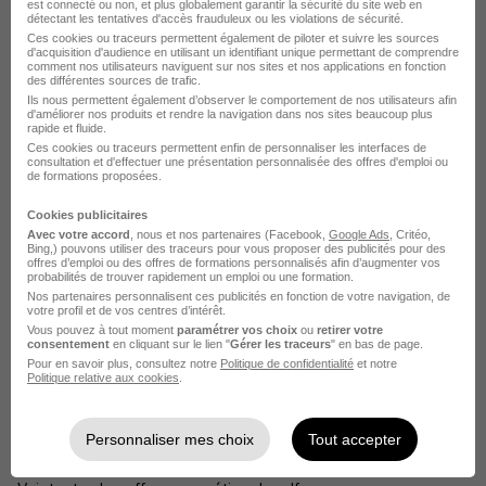
est connecté ou non, et plus globalement garantir la sécurité du site web en
détectant les tentatives d'accès frauduleux ou les violations de sécurité.
Ifremer Responsable d'exploitation informatique
Ces cookies ou traceurs permettent également de piloter et suivre les sources
d'acquisition d'audience en utilisant un identifiant unique permettant de comprendre
Ifremer Administrateur fonctionnel
comment nos utilisateurs naviguent sur nos sites et nos applications en fonction
des différentes sources de trafic.
Ifremer Ingénieur de développement
Ils nous permettent également d’observer le comportement de nos utilisateurs afin
d'améliorer nos produits et rendre la navigation dans nos sites beaucoup plus
rapide et fluide.
Ces cookies ou traceurs permettent enfin de personnaliser les interfaces de
Postuler chez Ifremer par Métier
consultation et d'effectuer une présentation personnalisée des offres d'emploi ou
de formations proposées.
Cookies publicitaires
Responsable service client Ifremer
Avec votre accord
, nous et nos partenaires (Facebook,
Google Ads
, Critéo,
Bing,) pouvons utiliser des traceurs pour vous proposer des publicités pour des
Assistante de direction Ifremer
offres d’emploi ou des offres de formations personnalisés afin d’augmenter vos
probabilités de trouver rapidement un emploi ou une formation.
Chargé d'études environnement Ifremer
Nos partenaires personnalisent ces publicités en fonction de votre navigation, de
votre profil et de vos centres d’intérêt.
Vous pouvez à tout moment
paramétrer vos choix
ou
retirer votre
Chargé d'opération Ifremer
consentement
en cliquant sur le lien "
Gérer les traceurs
" en bas de page.
Pour en savoir plus, consultez notre
Politique de confidentialité
et notre
Généticien Ifremer
Politique relative aux cookies
.
Ingénieur bioinformatique Ifremer
Personnaliser mes choix
Tout accepter
Voir plus