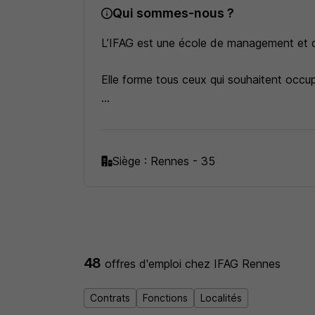
Qui sommes-nous ?
L’IFAG est une école de management et d’
Elle forme tous ceux qui souhaitent occupe
L’Ecole de management propose un curs
stratégique).
Siège : Rennes - 35
En choisissant l’IFAG, vous optez pour un
allez certifier des blocs de compétences i
48
offres d'emploi
chez IFAG Rennes
Contrats
Fonctions
Localités