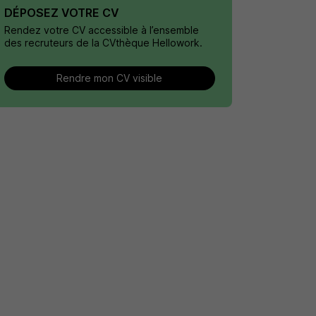
DÉPOSEZ VOTRE CV
Rendez votre CV accessible à l’ensemble
des recruteurs de la CVthèque Hellowork.
Rendre mon CV visible