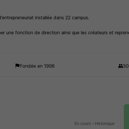
entrepreneuriat installée dans 22 campus.
r une fonction de direction ainsi que les créateurs et reprene
us en 5 ans post-bac (BTS MCO, BTS GPME, Bachelor Mana
Fondée en 1998
50
e formation professionnalisante au plus près des métiers et d
dentifiables tout au long de votre carrière.
En cours
-
Historique