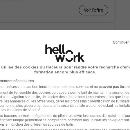
Voir l’offre
argé·e Marketing & Pilotage
Continuer 
mois
2 ans
 utilise des cookies ou traceurs pour rendre votre recherche d’em
formation encore plus efficace.
Voir l’offre
ictement nécessaires
 sont nécessaires au bon fonctionnement de nos services et
ne peuvent pas être d
amment
de l'ensemble des cookies ou traceurs
permettant de maintenir la session de l
loitation & Gestion de
t sa navigation sur le site, de stocker des informations temporaires telles que les 
rs, les annonces ou les offres vues, gérer les processus d'identification de l'utilisateur,
ou non, et plus globalement garantir la sécurité du site web en détectant les tentati
les violations de sécurité.
u traceurs permettent également de piloter et suivre les sources d'acquisition d'a
identifiant unique permettant de comprendre comment nos utilisateurs naviguent sur 
is
1 an
ns en fonction des différentes sources de trafic.