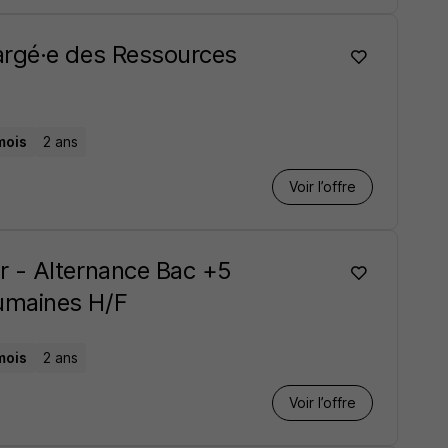
argé·e des Ressources
mois
2 ans
Voir l’offre
 - Alternance Bac +5
umaines H/F
mois
2 ans
Voir l’offre