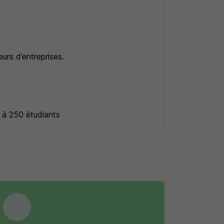
urs d’entreprises.
ger d'activité et MBA Manager
 à 250 étudiants
es entreprises. Plus qu’un diplôme, vous