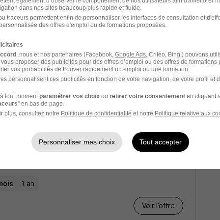
ettent également d’observer le comportement de nos utilisateurs afin d'améliorer no
igation dans nos sites beaucoup plus rapide et fluide.
Voir l’offre
u traceurs permettent enfin de personnaliser les interfaces de consultation et d'eff
personnalisée des offres d'emploi ou de formations proposées.
icitaires
Bac +3 Chargé des
accord
, nous et nos partenaires (Facebook,
Google Ads
, Critéo, Bing,) pouvons util
 vous proposer des publicités pour des offres d’emploi ou des offres de formations
ter vos probabilités de trouver rapidement un emploi ou une formation.
es personnalisent ces publicités en fonction de votre navigation, de votre profil et 
mois
2 ans
à tout moment
paramétrer vos choix
ou
retirer votre consentement
en cliquant s
raceurs
" en bas de page.
r plus, consultez notre
Politique de confidentialité
et notre
Politique relative aux co
Voir l’offre
Personnaliser mes choix
Tout accepter
able d'Activité H/F
mois
1 an
Voir l’offre