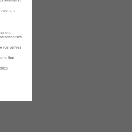
s produits et
ectuer une
iser des
 personnalisés
de vos centres
ur le lien
okies
.