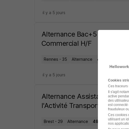
il y a 5 jours
Alternance Bac+5 Mccp - Ch
Commercial H/F
Rennes - 35
Alternance
490 - 1 820 € / 
Hellowork
il y a 5 jours
Cookies str
Ces traceurs
Il s'agit not
Alternance Assistant·e d'Exp
active pendan
des utilisateu
l'Activité Transport H/F
est connecté 
frauduleux ou 
Ces cookies o
utilisant un 
Brest - 29
Alternance
490 - 1 820 € / mo
nos applicatio