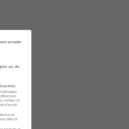
sans accepter
ploi ou de
ésactivés
.
'utilisateur
préférences
 vérifier s'il
ves d'accès
udience en
nos sites et