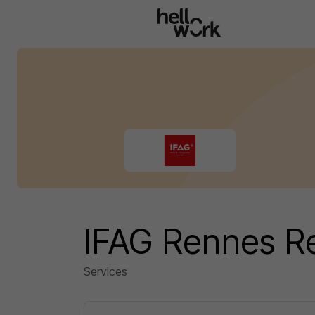
Aller au contenu principal
IFAG Rennes R
Services