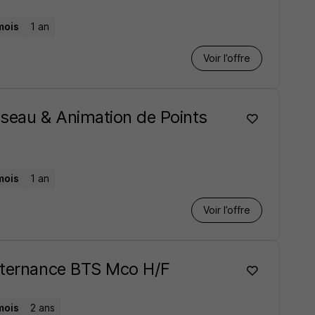
mois
1 an
Voir l’offre
seau & Animation de Points
mois
1 an
Voir l’offre
Alternance BTS Mco H/F
mois
2 ans