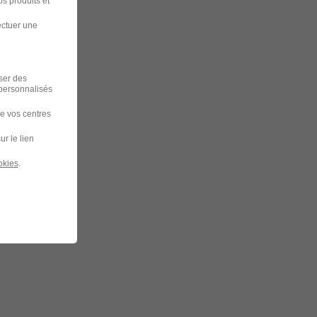
s produits et
ectuer une
iser des
 personnalisés
de vos centres
ur le lien
okies
.