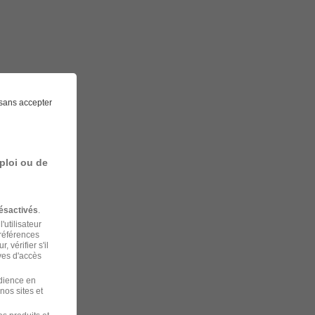
sans accepter
ploi ou de
ésactivés
.
'utilisateur
préférences
 vérifier s'il
ves d'accès
udience en
nos sites et