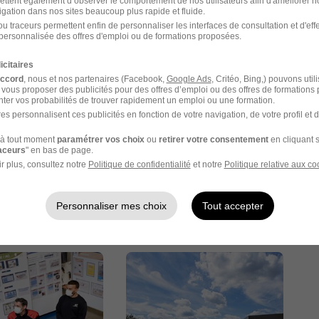
ettent également d’observer le comportement de nos utilisateurs afin d'améliorer no
 dans notre secteur, vous êtes les bienvenus chez ID
igation dans nos sites beaucoup plus rapide et fluide.
u traceurs permettent enfin de personnaliser les interfaces de consultation et d'eff
personnalisée des offres d'emploi ou de formations proposées.
icitaires
accord
, nous et nos partenaires (Facebook,
Google Ads
, Critéo, Bing,) pouvons util
 vous proposer des publicités pour des offres d’emploi ou des offres de formations
ter vos probabilités de trouver rapidement un emploi ou une formation.
es personnalisent ces publicités en fonction de votre navigation, de votre profil et 
à tout moment
paramétrer vos choix
ou
retirer votre consentement
en cliquant s
raceurs
" en bas de page.
r plus, consultez notre
Politique de confidentialité
et notre
Politique relative aux co
Personnaliser mes choix
Tout accepter