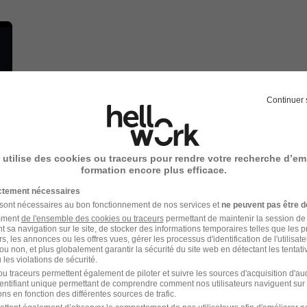
Continuer 
 utilise des cookies ou traceurs pour rendre votre recherche d’em
formation encore plus efficace.
ictement nécessaires
 sont nécessaires au bon fonctionnement de nos services et
ne peuvent pas être d
amment
de l'ensemble des cookies ou traceurs
permettant de maintenir la session de l
t sa navigation sur le site, de stocker des informations temporaires telles que les 
rs, les annonces ou les offres vues, gérer les processus d'identification de l'utilisateur,
ou non, et plus globalement garantir la sécurité du site web en détectant les tentati
les violations de sécurité.
u traceurs permettent également de piloter et suivre les sources d'acquisition d'a
grandir collectivement. Nous promouvons un état
identifiant unique permettant de comprendre comment nos utilisateurs naviguent sur 
ns en fonction des différentes sources de trafic.
 collaboration et solidarité. Que vous soyez ou non