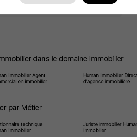
er
mobilier dans le domaine Immobilier
an Immobilier Agent
Human Immobilier Direc
mercial en immobilier
d'agence immobilière
r par Métier
tionnaire technique
Juriste immobilier Huma
an Immobilier
Immobilier