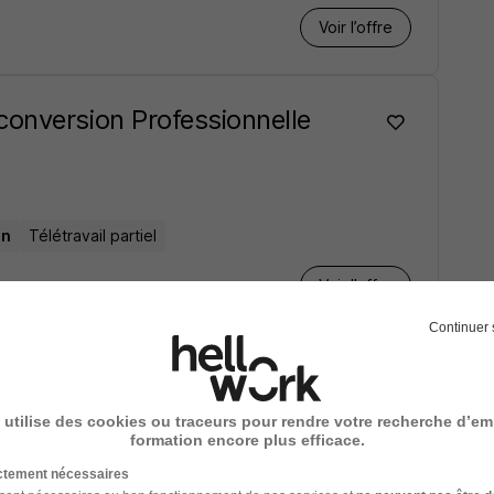
Voir l’offre
conversion Professionnelle
an
Télétravail partiel
Voir l’offre
Continuer 
firmé H/F
 utilise des cookies ou traceurs pour rendre votre recherche d’em
formation encore plus efficace.
Télétravail partiel
ictement nécessaires