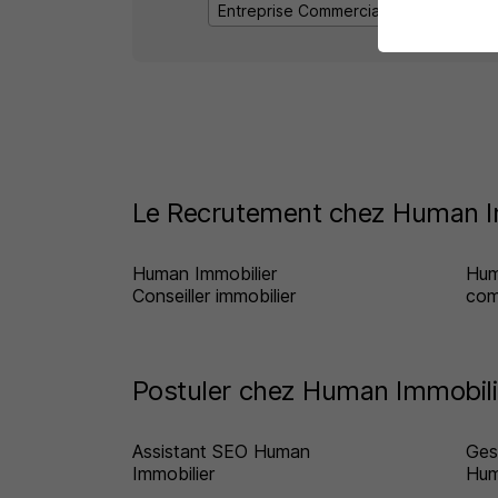
Entreprise Commercial dans l'immobili
Le Recrutement chez Human Im
Human Immobilier
Hum
Conseiller immobilier
com
Postuler chez Human Immobilie
Assistant SEO Human
Ges
Immobilier
Hum