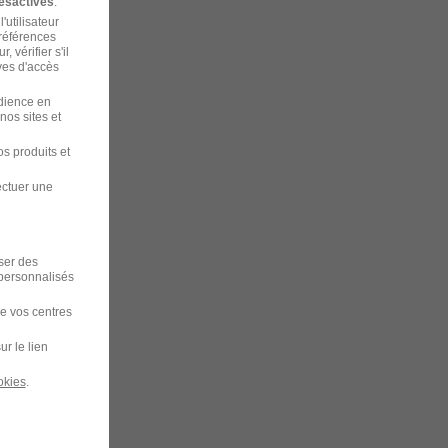
ésactivés
.
'utilisateur
préférences
 vérifier s'il
ves d'accès
udience en
nos sites et
s produits et
ectuer une
iser des
 personnalisés
de vos centres
ur le lien
okies
.