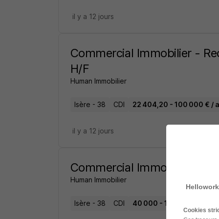
il y a 12 jours
Commercial Immobilier - Re
H/F
Human Immobilier
Isère - 38
CDI
22 404,20 - 100 000 € / 
il y a 12 jours
Commercial Immobilier Con
Human Immobilier
Hellowork
Isère - 38
CDI
40 000 - 150 000 € / an
Cookies str