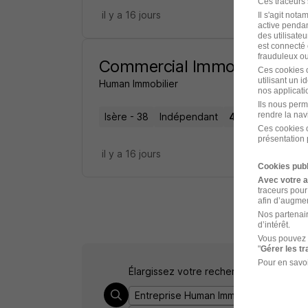
Ces traceurs
il y a 16 jours
Il s'agit not
active pendan
des utilisateu
est connecté 
frauduleux ou 
Commercial Immobilier Ind
Ces cookies o
utilisant un 
Human Immobilier
nos applicatio
Ils nous perm
rendre la nav
Isère - 38
Indépendant
40 000 - 150 000
Ces cookies o
présentation 
il y a 16 jours
Cookies publ
Avec votre 
traceurs pour
afin d’augmen
Nos partenair
d’intérêt.
Vous pouvez 
"
Gérer les t
Pour en savoi
Élargissez votre recherche de
Commerc
Entreprise Human Immobilier
Emploi