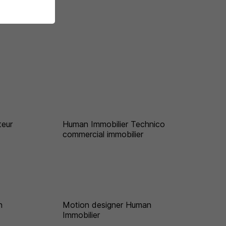
teur
Human Immobilier Technico
commercial immobilier
n
Motion designer Human
Immobilier