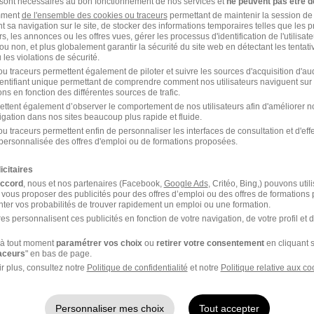
 sont nécessaires au bon fonctionnement de nos services et
ne peuvent pas être d
Voir l’offre
amment
de l'ensemble des cookies ou traceurs
permettant de maintenir la session de l
t sa navigation sur le site, de stocker des informations temporaires telles que les 
rs, les annonces ou les offres vues, gérer les processus d'identification de l'utilisateur,
ou non, et plus globalement garantir la sécurité du site web en détectant les tentati
les violations de sécurité.
épendant H/F
u traceurs permettent également de piloter et suivre les sources d'acquisition d'a
identifiant unique permettant de comprendre comment nos utilisateurs naviguent sur 
ns en fonction des différentes sources de trafic.
ettent également d’observer le comportement de nos utilisateurs afin d'améliorer no
igation dans nos sites beaucoup plus rapide et fluide.
 € / an
Télétravail partiel
u traceurs permettent enfin de personnaliser les interfaces de consultation et d'eff
personnalisée des offres d'emploi ou de formations proposées.
Voir l’offre
icitaires
accord
, nous et nos partenaires (Facebook,
Google Ads
, Critéo, Bing,) pouvons util
 vous proposer des publicités pour des offres d’emploi ou des offres de formations
ter vos probabilités de trouver rapidement un emploi ou une formation.
es personnalisent ces publicités en fonction de votre navigation, de votre profil et 
1
à tout moment
paramétrer vos choix
ou
retirer votre consentement
en cliquant s
raceurs
" en bas de page.
r plus, consultez notre
Politique de confidentialité
et notre
Politique relative aux co
ial dans l'immobilier
chez
Human Immobilier
 Commercial dans l'immobilier
Personnaliser mes choix
Tout accepter