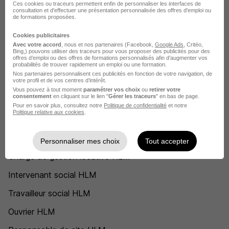
Ces cookies ou traceurs permettent enfin de personnaliser les interfaces de
HLM Lyon
consultation et d'effectuer une présentation personnalisée des offres d'emploi ou
de formations proposées.
HLM Cours
Cookies publicitaires
Avec votre accord
, nous et nos partenaires (Facebook,
Google Ads
, Critéo,
HLM Montpellier
Bing,) pouvons utiliser des traceurs pour vous proposer des publicités pour des
offres d’emploi ou des offres de formations personnalisés afin d’augmenter vos
Voir plus
probabilités de trouver rapidement un emploi ou une formation.
Nos partenaires personnalisent ces publicités en fonction de votre navigation, de
votre profil et de vos centres d’intérêt.
Voir toutes les offres par ville chez HLM
Vous pouvez à tout moment
paramétrer vos choix
ou
retirer votre
consentement
en cliquant sur le lien "
Gérer les traceurs
" en bas de page.
Pour en savoir plus, consultez notre
Politique de confidentialité
et notre
Postuler chez HLM par Métier
Politique relative aux cookies
.
Gardien d'immeuble HLM
Personnaliser mes choix
Tout accepter
Chargé de gestion locative HLM
Intervenant social HLM
Travailleur social HLM
Ouvrier HLM