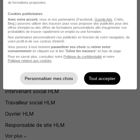
HLM Cours
de formations proposées.
HLM Montpellier
Cookies publicitaires
Avec votre accord
, nous et nos partenaires (Facebook,
Google Ads
, Critéo,
Bing,) pouvons utiliser des traceurs pour vous proposer des publicités pour des
Voir plus
offres d’emploi ou des offres de formations personnalisés afin d’augmenter vos
probabilités de trouver rapidement un emploi ou une formation.
Voir toutes les offres par ville chez HLM
Nos partenaires personnalisent ces publicités en fonction de votre navigation, de
votre profil et de vos centres d’intérêt.
Vous pouvez à tout moment
paramétrer vos choix
ou
retirer votre
Postuler chez HLM par Métier
consentement
en cliquant sur le lien "
Gérer les traceurs
" en bas de page.
Pour en savoir plus, consultez notre
Politique de confidentialité
et notre
Politique relative aux cookies
.
Gardien d'immeuble HLM
Personnaliser mes choix
Tout accepter
Chargé de gestion locative HLM
Intervenant social HLM
Travailleur social HLM
Ouvrier HLM
Responsable de site HLM
Voir plus