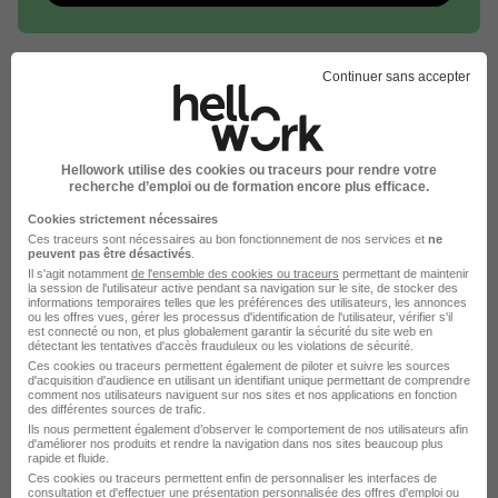
Continuer sans accepter
HLM recrute autour de Audincourt
Hellowork utilise des cookies ou traceurs pour rendre votre
HLM Besançon
recherche d’emploi ou de formation encore plus efficace.
Cookies strictement nécessaires
HLM Montbéliard
Ces traceurs sont nécessaires au bon fonctionnement de nos services et
ne
peuvent pas être désactivés
.
Il s'agit notamment
de l'ensemble des cookies ou traceurs
permettant de maintenir
L'emploi chez HLM par Ville
la session de l'utilisateur active pendant sa navigation sur le site, de stocker des
informations temporaires telles que les préférences des utilisateurs, les annonces
ou les offres vues, gérer les processus d'identification de l'utilisateur, vérifier s'il
est connecté ou non, et plus globalement garantir la sécurité du site web en
HLM Paris
détectant les tentatives d'accès frauduleux ou les violations de sécurité.
Ces cookies ou traceurs permettent également de piloter et suivre les sources
d'acquisition d'audience en utilisant un identifiant unique permettant de comprendre
HLM Marseille
comment nos utilisateurs naviguent sur nos sites et nos applications en fonction
des différentes sources de trafic.
HLM Lyon
Ils nous permettent également d’observer le comportement de nos utilisateurs afin
d'améliorer nos produits et rendre la navigation dans nos sites beaucoup plus
rapide et fluide.
HLM Bordeaux
Ces cookies ou traceurs permettent enfin de personnaliser les interfaces de
consultation et d'effectuer une présentation personnalisée des offres d'emploi ou