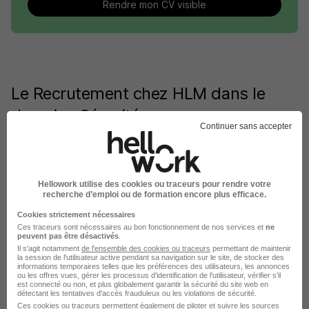
Rendre mon CV visible
Le Recrutement chez HLM dans le
domaine Sécurité
Continuer sans accepter
HLM Gardien d'immeuble
HLM Ingénieur sûreté
Hellowork utilise des cookies ou traceurs pour rendre votre
recherche d’emploi ou de formation encore plus efficace.
HLM Responsable prévention sécurité
Cookies strictement nécessaires
HLM Responsable prévention
Ces traceurs sont nécessaires au bon fonctionnement de nos services et
ne
peuvent pas être désactivés
.
HLM Gardien de propriété
Il s'agit notamment
de l'ensemble des cookies ou traceurs
permettant de maintenir
la session de l'utilisateur active pendant sa navigation sur le site, de stocker des
informations temporaires telles que les préférences des utilisateurs, les annonces
HLM Chargé de la sécurité
ou les offres vues, gérer les processus d'identification de l'utilisateur, vérifier s'il
est connecté ou non, et plus globalement garantir la sécurité du site web en
détectant les tentatives d'accès frauduleux ou les violations de sécurité.
Voir plus
Ces cookies ou traceurs permettent également de piloter et suivre les sources