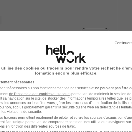
Voir l’offre
Continuer 
 Développement Commercial
 utilise des cookies ou traceurs pour rendre votre recherche d’em
formation encore plus efficace.
ictement nécessaires
- 32 000 € / an
 sont nécessaires au bon fonctionnement de nos services et
ne peuvent pas être d
amment
de l'ensemble des cookies ou traceurs
permettant de maintenir la session de l
Voir l’offre
t sa navigation sur le site, de stocker des informations temporaires telles que les 
rs, les annonces ou les offres vues, gérer les processus d'identification de l'utilisateur,
ou non, et plus globalement garantir la sécurité du site web en détectant les tentati
les violations de sécurité.
u traceurs permettent également de piloter et suivre les sources d'acquisition d'a
el Finance et Comptabilité
identifiant unique permettant de comprendre comment nos utilisateurs naviguent sur 
ns en fonction des différentes sources de trafic.