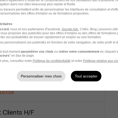
ettent également d’observer le comportement de nos utilisateurs afin d'améliorer no
igation dans nos sites beaucoup plus rapide et fluide.
u traceurs permettent enfin de personnaliser les interfaces de consultation et d'eff
 000 € / an
6 mois
personnalisée des offres d'emploi ou de formations proposées.
icitaires
Voir l’offre
accord
, nous et nos partenaires (Facebook,
Google Ads
, Critéo, Bing,) pouvons util
 vous proposer des publicités pour des offres d’emploi ou des offres de formations
ter vos probabilités de trouver rapidement un emploi ou une formation.
es personnalisent ces publicités en fonction de votre navigation, de votre profil et 
à tout moment
paramétrer vos choix
ou
retirer votre consentement
en cliquant s
1
raceurs
" en bas de page.
r plus, consultez notre
Politique de confidentialité
et notre
Politique relative aux co
e de Sourcing Centralisée H/F
Personnaliser mes choix
Tout accepter
000 € / an
19/07/26
 Clients H/F