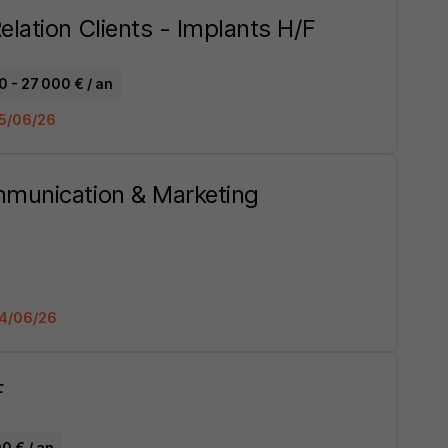
lation Clients - Implants H/F
0 - 27 000 € / an
 05/06/26
mmunication & Marketing
 04/06/26
F
0 € / an