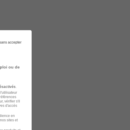
sans accepter
ploi ou de
ésactivés
.
'utilisateur
préférences
 vérifier s'il
ves d'accès
udience en
nos sites et