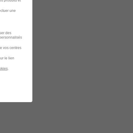
s produits et
ectuer une
iser des
 personnalisés
de vos centres
ur le lien
okies
.