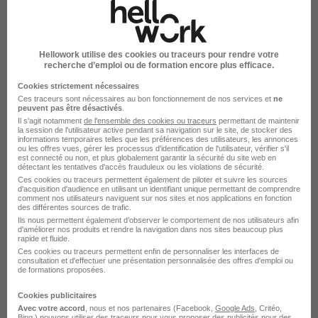
Feyzin - 69
CDI
33 000 - 38 000 € / an
Voir l’offre
Hellowork utilise des cookies ou traceurs pour rendre votre
il y a 22 jours
recherche d’emploi ou de formation encore plus efficace.
Cookies strictement nécessaires
Superviseur HSE H/F
Ces traceurs sont nécessaires au bon fonctionnement de nos services et
ne
peuvent pas être désactivés
.
Il s'agit notamment
de l'ensemble des cookies ou traceurs
permettant de maintenir
Saint-Paul-lès-Durance - 13
CDI
la session de l'utilisateur active pendant sa navigation sur le site, de stocker des
informations temporaires telles que les préférences des utilisateurs, les annonces
ou les offres vues, gérer les processus d'identification de l'utilisateur, vérifier s'il
est connecté ou non, et plus globalement garantir la sécurité du site web en
détectant les tentatives d'accès frauduleux ou les violations de sécurité.
Voir l’offre
il y a 22 jours
Ces cookies ou traceurs permettent également de piloter et suivre les sources
d'acquisition d'audience en utilisant un identifiant unique permettant de comprendre
comment nos utilisateurs naviguent sur nos sites et nos applications en fonction
des différentes sources de trafic.
Superviseur HSE H/F
Ils nous permettent également d’observer le comportement de nos utilisateurs afin
d'améliorer nos produits et rendre la navigation dans nos sites beaucoup plus
rapide et fluide.
Ces cookies ou traceurs permettent enfin de personnaliser les interfaces de
Martigues - 13
CDI
40 000 - 45 000 € / an
consultation et d'effectuer une présentation personnalisée des offres d'emploi ou
de formations proposées.
Voir l’offre
Cookies publicitaires
il y a 22 jours
Avec votre accord
, nous et nos partenaires (Facebook,
Google Ads
, Critéo,
Bing,) pouvons utiliser des traceurs pour vous proposer des publicités pour des