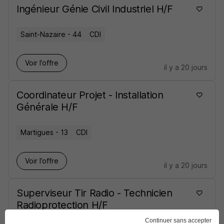
Ingénieur Génie Civil Industriel H/F
Saint-Nazaire - 44
CDI
Voir l’offre
il y a 20 jours
Coordinateur Projet - Installation
Générale H/F
Martigues - 13
CDI
Voir l’offre
il y a 20 jours
Superviseur Tir Radio - Technicien
Radioprotection H/F
Continuer sans accepter