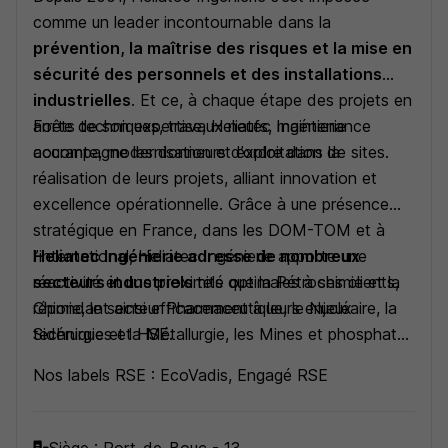
comme un leader incontournable dans la
prévention, la maîtrise des risques et la mise en
sécurité des personnels et des installations
industrielles
. Et ce, à chaque étape des projets en
arrêts techniques, travaux neufs, maintenance
Forte de son expertise, Heliatec Ingénierie
courante, modernisation et exploitation de sites.
accompagne les donneurs d’ordre dans la
réalisation de leurs projets, alliant innovation et
excellence opérationnelle. Grâce à une présence
stratégique en France, dans les DOM-TOM et à
l’international, Heliatec Ingénierie apporte une
Heliatec Ingénierie adresse de nombreux
réactivité et une proximité optimales à ses clients,
secteurs industriels
tels que la Pétrochimie et la
répondant ainsi efficacement à leurs enjeux
Chimie, le secteur Pharmaceutique, le Nucléaire, la
techniques et HSE.
Sidérurgie et la Métallurgie, les Mines et phosphates
ou encore la Construction et les Infrastructures.
Nos labels RSE : EcoVadis, Engagé RSE