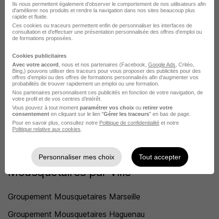
Ils nous permettent également d’observer le comportement de nos utilisateurs afin
d'améliorer nos produits et rendre la navigation dans nos sites beaucoup plus
rapide et fluide.
Groupement Mousquetaires Bléré
Ces cookies ou traceurs permettent enfin de personnaliser les interfaces de
consultation et d'effectuer une présentation personnalisée des offres d'emploi ou
de formations proposées.
Groupement Mousquetaires Château-Renault
Cookies publicitaires
Groupement Mousquetaires Chinon
Avec votre accord
, nous et nos partenaires (Facebook,
Google Ads
, Critéo,
Bing,) pouvons utiliser des traceurs pour vous proposer des publicités pour des
Groupement Mousquetaires Notre-Dame-d'Oé
offres d’emploi ou des offres de formations personnalisés afin d’augmenter vos
probabilités de trouver rapidement un emploi ou une formation.
Groupement Mousquetaires Pocé-sur-Cisse
Nos partenaires personnalisent ces publicités en fonction de votre navigation, de
votre profil et de vos centres d’intérêt.
Vous pouvez à tout moment
paramétrer vos choix
ou
retirer votre
Groupement Mousquetaires Sainte-Maure-de-Touraine
consentement
en cliquant sur le lien "
Gérer les traceurs
" en bas de page.
Pour en savoir plus, consultez notre
Politique de confidentialité
et notre
Voir plus
Politique relative aux cookies
.
L'emploi chez Groupement
Personnaliser mes choix
Tout accepter
Mousquetaires par Ville
Groupement Mousquetaires Marseille
Groupement Mousquetaires Haguenau