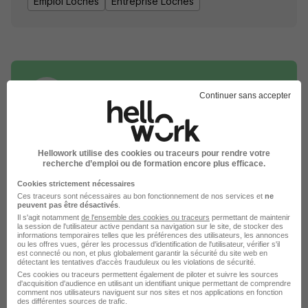
Emploi Loches
Entreprise Loches
Continuer sans accepter
DÉPOSEZ VOTRE CV
Rendez votre CV accessible à l’ensemble des
Hellowork utilise des cookies ou traceurs pour rendre votre
recruteurs de la CVthèque Hellowork.
recherche d’emploi ou de formation encore plus efficace.
Cookies strictement nécessaires
Rendre mon CV visible
Ces traceurs sont nécessaires au bon fonctionnement de nos services et
ne
peuvent pas être désactivés
.
Il s'agit notamment
de l'ensemble des cookies ou traceurs
permettant de maintenir
la session de l'utilisateur active pendant sa navigation sur le site, de stocker des
informations temporaires telles que les préférences des utilisateurs, les annonces
ou les offres vues, gérer les processus d'identification de l'utilisateur, vérifier s'il
est connecté ou non, et plus globalement garantir la sécurité du site web en
détectant les tentatives d'accès frauduleux ou les violations de sécurité.
Ces cookies ou traceurs permettent également de piloter et suivre les sources
Groupement Mousquetaires recrute
d'acquisition d'audience en utilisant un identifiant unique permettant de comprendre
comment nos utilisateurs naviguent sur nos sites et nos applications en fonction
autour de Loches
des différentes sources de trafic.