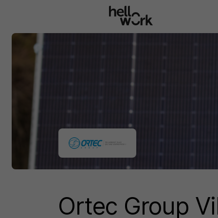
Aller au contenu principal
Ortec Group Vi