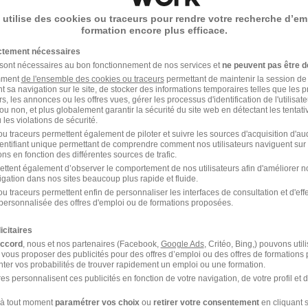
 utilise des cookies ou traceurs pour rendre votre recherche d’em
1
formation encore plus efficace.
ictement nécessaires
 sont nécessaires au bon fonctionnement de nos services et
ne peuvent pas être d
amment
 Group
de l'ensemble des cookies ou traceurs
ou à
Villers-Bretonneux
permettant de maintenir la session de l
t sa navigation sur le site, de stocker des informations temporaires telles que les 
rs, les annonces ou les offres vues, gérer les processus d'identification de l'utilisateur,
ers-Bretonneux
Entreprise Villers-Bretonneux
ou non, et plus globalement garantir la sécurité du site web en détectant les tentati
les violations de sécurité.
u traceurs permettent également de piloter et suivre les sources d'acquisition d'a
identifiant unique permettant de comprendre comment nos utilisateurs naviguent sur 
ns en fonction des différentes sources de trafic.
ettent également d’observer le comportement de nos utilisateurs afin d'améliorer no
igation dans nos sites beaucoup plus rapide et fluide.
u traceurs permettent enfin de personnaliser les interfaces de consultation et d'eff
personnalisée des offres d'emploi ou de formations proposées.
 Villers-Bretonneux
icitaires
accord
, nous et nos partenaires (Facebook,
Google Ads
, Critéo, Bing,) pouvons util
 vous proposer des publicités pour des offres d’emploi ou des offres de formations
ter vos probabilités de trouver rapidement un emploi ou une formation.
es personnalisent ces publicités en fonction de votre navigation, de votre profil et 
à tout moment
paramétrer vos choix
ou
retirer votre consentement
en cliquant s