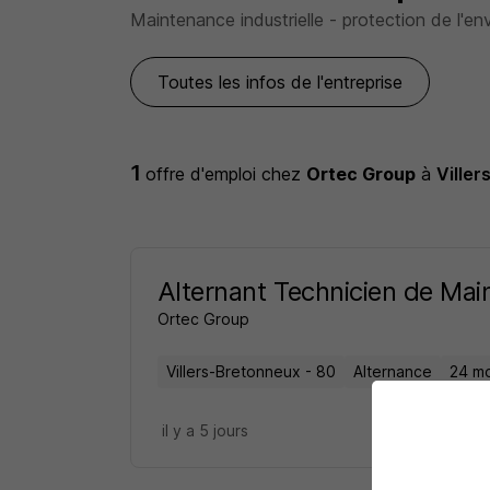
Maintenance industrielle - protection de l'e
Toutes les infos de l'entreprise
1
offre d'emploi
chez
Ortec Group
à
Ville
Alternant Technicien de Ma
Ortec Group
Villers-Bretonneux - 80
Alternance
24 mo
il y a 5 jours