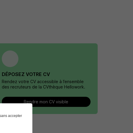
DÉPOSEZ VOTRE CV
Rendez votre CV accessible à l’ensemble
des recruteurs de la CVthèque Hellowork.
Rendre mon CV visible
sans accepter