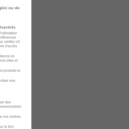
ploi ou de
ésactivés
.
'utilisateur
préférences
 vérifier s'il
ves d'accès
udience en
nos sites et
s produits et
ectuer une
iser des
 personnalisés
de vos centres
ur le lien