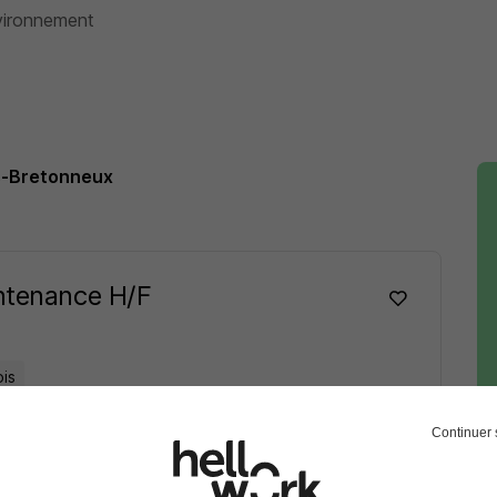
nvironnement
rs-Bretonneux
intenance H/F
is
Voir l’offre
Continuer 