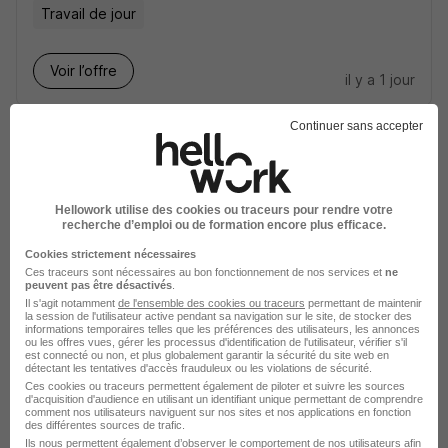
Travail de jour
Voir l’offre
il y a 1 jour
Continuer sans accepter
Chargé de Travaux - Mécanicien
Confirmé Machines Tournantes -
Mobilité Nationale H/F
Hellowork utilise des cookies ou traceurs pour rendre votre
recherche d’emploi ou de formation encore plus efficace.
Flamanville - 50
CDI
Travail de jour
Cookies strictement nécessaires
Ces traceurs sont nécessaires au bon fonctionnement de nos services et
ne
peuvent pas être désactivés
.
Voir l’offre
il y a 1 jour
Il s'agit notamment
de l'ensemble des cookies ou traceurs
permettant de maintenir
la session de l'utilisateur active pendant sa navigation sur le site, de stocker des
informations temporaires telles que les préférences des utilisateurs, les annonces
ou les offres vues, gérer les processus d'identification de l'utilisateur, vérifier s'il
Dessinateur Projeteur Tuyauterie &
est connecté ou non, et plus globalement garantir la sécurité du site web en
détectant les tentatives d'accès frauduleux ou les violations de sécurité.
Chaudronnerie Solidworks H/F
Ces cookies ou traceurs permettent également de piloter et suivre les sources
d'acquisition d'audience en utilisant un identifiant unique permettant de comprendre
comment nos utilisateurs naviguent sur nos sites et nos applications en fonction
des différentes sources de trafic.
Toul - 54
CDI
32 000 - 40 000 € / an
Ils nous permettent également d’observer le comportement de nos utilisateurs afin