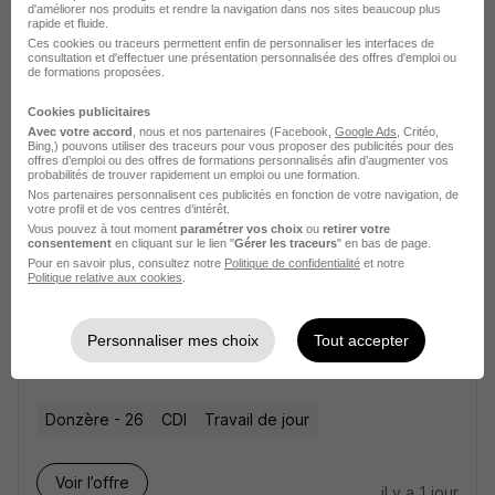
d'améliorer nos produits et rendre la navigation dans nos sites beaucoup plus
Travail de jour
rapide et fluide.
Ces cookies ou traceurs permettent enfin de personnaliser les interfaces de
consultation et d'effectuer une présentation personnalisée des offres d'emploi ou
de formations proposées.
Voir l’offre
il y a 1 jour
Cookies publicitaires
Avec votre accord
, nous et nos partenaires (Facebook,
Google Ads
, Critéo,
Ingénieur Mécanique H/F
Bing,) pouvons utiliser des traceurs pour vous proposer des publicités pour des
offres d’emploi ou des offres de formations personnalisés afin d’augmenter vos
probabilités de trouver rapidement un emploi ou une formation.
Nos partenaires personnalisent ces publicités en fonction de votre navigation, de
Donzère - 26
CDI
Travail de jour
votre profil et de vos centres d’intérêt.
Vous pouvez à tout moment
paramétrer vos choix
ou
retirer votre
consentement
en cliquant sur le lien "
Gérer les traceurs
" en bas de page.
Pour en savoir plus, consultez notre
Voir l’offre
Politique de confidentialité
et notre
il y a 1 jour
Politique relative aux cookies
.
Assistant Administratif et Technique
Personnaliser mes choix
Tout accepter
H/F
Donzère - 26
CDI
Travail de jour
Voir l’offre
il y a 1 jour