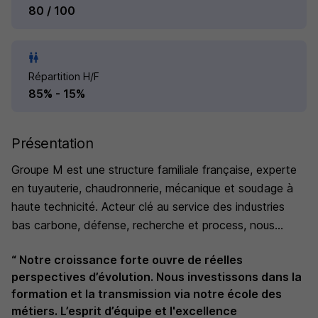
80 / 100
Répartition H/F
85% - 15%
Présentation
Groupe M est une structure familiale française, experte
en tuyauterie, chaudronnerie, mécanique et soudage à
haute technicité. Acteur clé au service des industries
bas carbone, défense, recherche et process, nous
accompagnons nos clients avec savoir-faire et
“ Notre croissance forte ouvre de réelles
innovation.
perspectives d’évolution. Nous investissons dans la
formation et la transmission via notre école des
métiers. L’esprit d’équipe et l'excellence