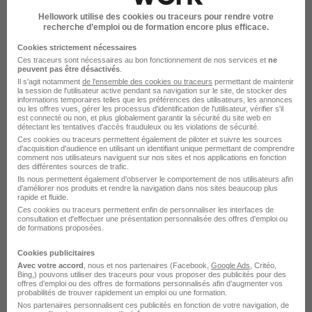
Hellowork utilise des cookies ou traceurs pour rendre votre
recherche d’emploi ou de formation encore plus efficace.
Bazas - 33
CDI
Cookies strictement nécessaires
Ces traceurs sont nécessaires au bon fonctionnement de nos services et
ne
Voir l’offre
peuvent pas être désactivés
.
il y a 29 jours
Il s'agit notamment
de l'ensemble des cookies ou traceurs
permettant de maintenir
la session de l'utilisateur active pendant sa navigation sur le site, de stocker des
informations temporaires telles que les préférences des utilisateurs, les annonces
ou les offres vues, gérer les processus d'identification de l'utilisateur, vérifier s'il
est connecté ou non, et plus globalement garantir la sécurité du site web en
détectant les tentatives d'accès frauduleux ou les violations de sécurité.
sur
1
Ces cookies ou traceurs permettent également de piloter et suivre les sources
d'acquisition d'audience en utilisant un identifiant unique permettant de comprendre
comment nos utilisateurs naviguent sur nos sites et nos applications en fonction
des différentes sources de trafic.
Responsable d'Atelier Nettoyage
Ils nous permettent également d’observer le comportement de nos utilisateurs afin
Industriel H/F
d'améliorer nos produits et rendre la navigation dans nos sites beaucoup plus
rapide et fluide.
Ces cookies ou traceurs permettent enfin de personnaliser les interfaces de
consultation et d'effectuer une présentation personnalisée des offres d'emploi ou
La Bazoge - 72
Temps partiel
de formations proposées.
Cette offre n’est plus disponible depuis le 05/08/26
Cookies publicitaires
Avec votre accord
, nous et nos partenaires (Facebook,
Google Ads
, Critéo,
Bing,) pouvons utiliser des traceurs pour vous proposer des publicités pour des
offres d’emploi ou des offres de formations personnalisés afin d’augmenter vos
probabilités de trouver rapidement un emploi ou une formation.
Nos partenaires personnalisent ces publicités en fonction de votre navigation, de