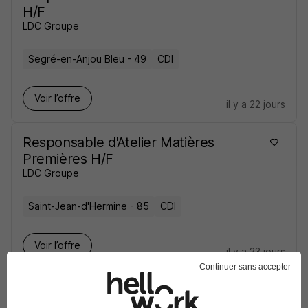
H/F
LDC Groupe
Segré-en-Anjou Bleu - 49
CDI
Voir l’offre
il y a 22 jours
Responsable d'Atelier Matières
Premières H/F
LDC Groupe
Saint-Jean-d'Hermine - 85
CDI
Voir l’offre
il y a 23 jours
Continuer sans accepter
Adjoint Responsable d'Atelier H/F
LDC Groupe