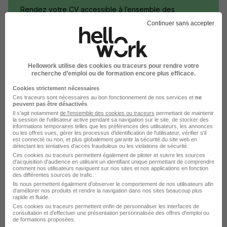
Rendez votre CV accessible à l’ensemble des
recruteurs de la CVthèque Hellowork.
Continuer sans accepter
Rendre mon CV visible
Hellowork utilise des cookies ou traceurs pour rendre votre
recherche d’emploi ou de formation encore plus efficace.
Cookies strictement nécessaires
Ces traceurs sont nécessaires au bon fonctionnement de nos services et
ne
peuvent pas être désactivés
.
Postuler chez Intersport par Métier
Il s'agit notamment
de l'ensemble des cookies ou traceurs
permettant de maintenir
la session de l'utilisateur active pendant sa navigation sur le site, de stocker des
informations temporaires telles que les préférences des utilisateurs, les annonces
Hôtesse de caisse Intersport
ou les offres vues, gérer les processus d'identification de l'utilisateur, vérifier s'il
est connecté ou non, et plus globalement garantir la sécurité du site web en
détectant les tentatives d'accès frauduleux ou les violations de sécurité.
Conseiller de vente Intersport
Ces cookies ou traceurs permettent également de piloter et suivre les sources
d'acquisition d'audience en utilisant un identifiant unique permettant de comprendre
comment nos utilisateurs naviguent sur nos sites et nos applications en fonction
Vendeur cycles Intersport
des différentes sources de trafic.
Ils nous permettent également d’observer le comportement de nos utilisateurs afin
Vendeur sport Intersport
d'améliorer nos produits et rendre la navigation dans nos sites beaucoup plus
rapide et fluide.
Vendeur Intersport
Ces cookies ou traceurs permettent enfin de personnaliser les interfaces de
consultation et d'effectuer une présentation personnalisée des offres d'emploi ou
de formations proposées.
Vendeur en prêt-à-porter Intersport