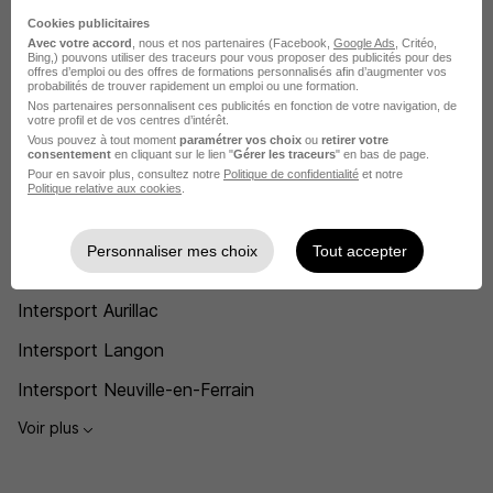
Cookies publicitaires
Voir plus
Avec votre accord
, nous et nos partenaires (Facebook,
Google Ads
, Critéo,
Bing,) pouvons utiliser des traceurs pour vous proposer des publicités pour des
Voir toutes les offres par métier chez Intersport
offres d’emploi ou des offres de formations personnalisés afin d’augmenter vos
probabilités de trouver rapidement un emploi ou une formation.
Nos partenaires personnalisent ces publicités en fonction de votre navigation, de
votre profil et de vos centres d’intérêt.
L'emploi chez Intersport par Ville
Vous pouvez à tout moment
paramétrer vos choix
ou
retirer votre
consentement
en cliquant sur le lien "
Gérer les traceurs
" en bas de page.
Pour en savoir plus, consultez notre
Politique de confidentialité
et notre
Intersport Longjumeau
Politique relative aux cookies
.
Intersport Auch
Personnaliser mes choix
Tout accepter
Intersport Givors
Intersport Aurillac
Intersport Langon
Intersport Neuville-en-Ferrain
Voir plus