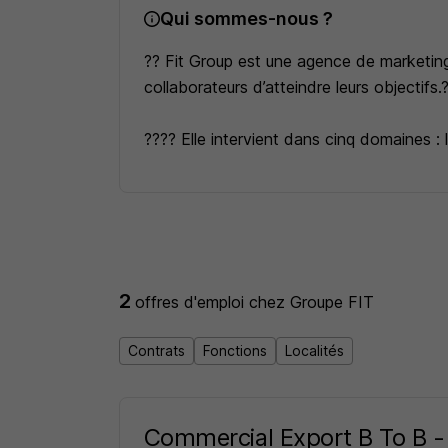
Qui sommes-nous ?
?? Fit Group est une agence de marketing t
collaborateurs d’atteindre leurs objectifs.
???? Elle intervient dans cinq domaines : 
?? De par son réseau et ses diverses expé
tous types de secteurs d’activité.
?? hello@fitgroup.fr
2
offres d'emploi
chez Groupe FIT
Contrats
Fonctions
Localités
Commercial Export B To B -