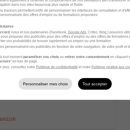
ettent également d’observer le comportement de nos utilisateurs afin d'améliorer no
igation dans nos sites beaucoup plus rapide et fluide.
u traceurs permettent enfin de personnaliser les interfaces de consultation et d'eff
personnalisée des offres d'emploi ou de formations proposées.
20/03/26
icitaires
accord
, nous et nos partenaires (Facebook,
Google Ads
, Critéo, Bing,) pouvons util
 vous proposer des publicités pour des offres d’emploi ou des offres de formations
ter vos probabilités de trouver rapidement un emploi ou une formation.
ommerciale Europe H/F
es personnalisent ces publicités en fonction de votre navigation, de votre profil et 
à tout moment
paramétrer vos choix
ou
retirer votre consentement
en cliquant s
raceurs
" en bas de page.
r plus, consultez notre
Politique de confidentialité
et notre
Politique relative aux co
19/03/26
Personnaliser mes choix
Tout accepter
mmerciale Export H/F
23/02/26