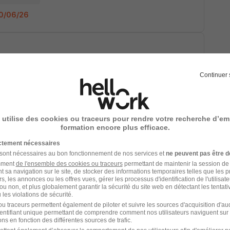
 20/06/26
Continuer 
 03/06/26
 utilise des cookies ou traceurs pour rendre votre recherche d’em
formation encore plus efficace.
e H/F
ictement nécessaires
 sont nécessaires au bon fonctionnement de nos services et
ne peuvent pas être d
amment
de l'ensemble des cookies ou traceurs
permettant de maintenir la session de l
t sa navigation sur le site, de stocker des informations temporaires telles que les 
rs, les annonces ou les offres vues, gérer les processus d'identification de l'utilisateur,
26/03/26
ou non, et plus globalement garantir la sécurité du site web en détectant les tentati
les violations de sécurité.
u traceurs permettent également de piloter et suivre les sources d'acquisition d'a
identifiant unique permettant de comprendre comment nos utilisateurs naviguent sur 
ation H/F
ns en fonction des différentes sources de trafic.