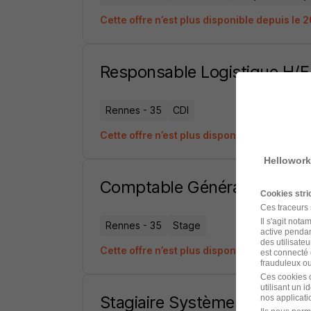
Cette offre n’est plus disponible depuis le
Responsable Logistique H/F
Rennes - 35
CDI
Cette offre n’est plus disponible depuis le
Hellowork
Comptable Général en Stag
Cookies str
Ces traceurs
Il s'agit not
Rennes - 35
Stage
active pendan
des utilisateu
Cette offre n’est plus disponible depuis le 
est connecté 
frauduleux ou 
Ces cookies o
utilisant un 
Stagiaire Systèmes d'Inform
nos applicatio