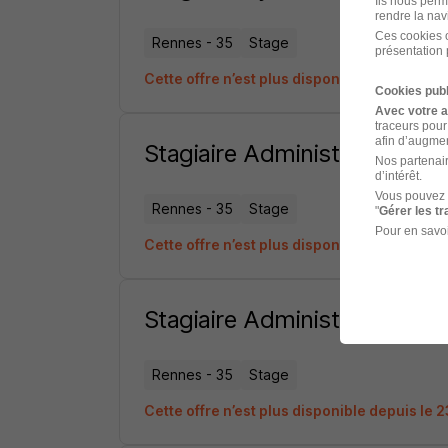
Ils nous perm
rendre la nav
Ces cookies o
Rennes - 35
Stage
présentation 
Cette offre n’est plus disponible depuis le 
Cookies publ
Avec votre 
traceurs pour
afin d’augmen
Stagiaire Administration C
Nos partenair
d’intérêt.
Vous pouvez 
Rennes - 35
Stage
"
Gérer les t
Pour en savoi
Cette offre n’est plus disponible depuis le 
Stagiaire Administration Co
Rennes - 35
Stage
Cette offre n’est plus disponible depuis le 