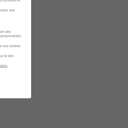
s produits et
ectuer une
iser des
 personnalisés
de vos centres
ur le lien
okies
.