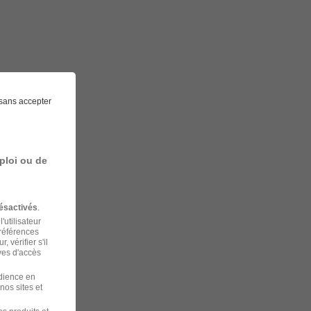
sans accepter
ploi ou de
ésactivés
.
'utilisateur
préférences
 vérifier s'il
ves d'accès
udience en
nos sites et