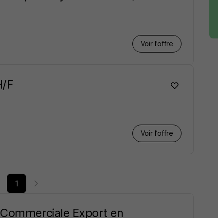
Voir l’offre
H/F
Voir l’offre
1
n Commerciale Export en