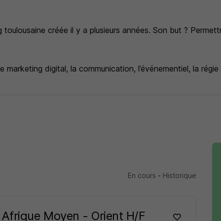
oulousaine créée il y a plusieurs années. Son but ? Permettre
?
le marketing digital, la communication, l’événementiel, la régie
riences dans le domaine du sport, Fit Group se diversifie auj
En cours
-
Historique
 Afrique Moyen - Orient H/F