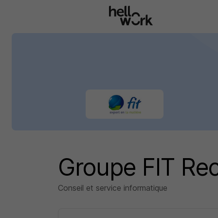
Aller au contenu principal
Groupe FIT Re
Conseil et service informatique