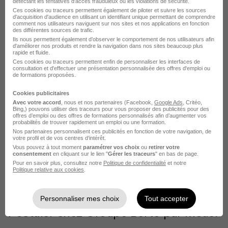
détectant les tentatives d'accès frauduleux ou les violations de sécurité.
Ces cookies ou traceurs permettent également de piloter et suivre les sources
d'acquisition d'audience en utilisant un identifiant unique permettant de comprendre
comment nos utilisateurs naviguent sur nos sites et nos applications en fonction
L'emploi chez Groupe Berto par Ville
des différentes sources de trafic.
Ils nous permettent également d’observer le comportement de nos utilisateurs afin
d'améliorer nos produits et rendre la navigation dans nos sites beaucoup plus
rapide et fluide.
Groupe Berto Avignon
Ces cookies ou traceurs permettent enfin de personnaliser les interfaces de
consultation et d'effectuer une présentation personnalisée des offres d'emploi ou
Groupe Berto Vitrolles
de formations proposées.
Groupe Berto Amiens
Cookies publicitaires
Avec votre accord
, nous et nos partenaires (Facebook,
Google Ads
, Critéo,
Bing,) pouvons utiliser des traceurs pour vous proposer des publicités pour des
Groupe Berto Le Bar-sur-Loup
offres d’emploi ou des offres de formations personnalisés afin d’augmenter vos
probabilités de trouver rapidement un emploi ou une formation.
Groupe Berto Mions
Nos partenaires personnalisent ces publicités en fonction de votre navigation, de
votre profil et de vos centres d’intérêt.
Groupe Berto Allonnes
Vous pouvez à tout moment
paramétrer vos choix
ou
retirer votre
consentement
en cliquant sur le lien "
Gérer les traceurs
" en bas de page.
Pour en savoir plus, consultez notre
Politique de confidentialité
et notre
Voir plus
Politique relative aux cookies
.
Voir toutes les offres par ville chez Groupe Berto
Personnaliser mes choix
Tout accepter
Postuler chez Groupe Berto par Métier