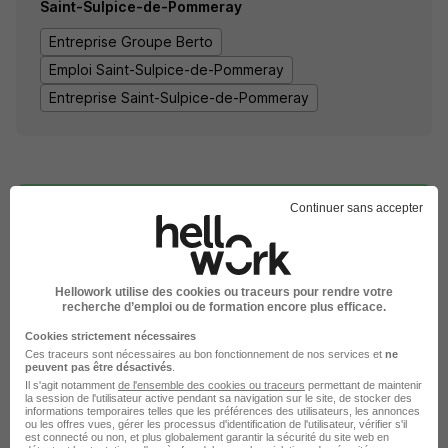
Saint-Sulpice-de-Pommeray
Entreprise Groupe Berto
Emploi Saint-Sulpice-de-Pommeray
Entreprise Saint-Sulpice-de-Pommeray
Continuer sans accepter
DÉPOSEZ VOTRE CV
Hellowork utilise des cookies ou traceurs pour rendre votre
recherche d’emploi ou de formation encore plus efficace.
Rendez votre CV accessible à l’ensemble des
recruteurs de la CVthèque Hellowork.
Cookies strictement nécessaires
Ces traceurs sont nécessaires au bon fonctionnement de nos services et
ne
peuvent pas être désactivés
.
Rendre mon CV visible
Il s'agit notamment
de l'ensemble des cookies ou traceurs
permettant de maintenir
la session de l'utilisateur active pendant sa navigation sur le site, de stocker des
informations temporaires telles que les préférences des utilisateurs, les annonces
ou les offres vues, gérer les processus d'identification de l'utilisateur, vérifier s'il
est connecté ou non, et plus globalement garantir la sécurité du site web en