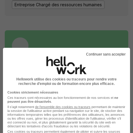
Entreprise Chargé des ressources humaines
Continuer sans accepter
DÉPOSEZ VOTRE CV
Rendez votre CV accessible à l’ensemble des
recruteurs de la CVthèque Hellowork.
Hellowork utilise des cookies ou traceurs pour rendre votre
recherche d’emploi ou de formation encore plus efficace.
Rendre mon CV visible
Cookies strictement nécessaires
Ces traceurs sont nécessaires au bon fonctionnement de nos services et
ne
peuvent pas être désactivés
.
Il s'agit notamment
de l'ensemble des cookies ou traceurs
permettant de maintenir
la session de l'utilisateur active pendant sa navigation sur le site, de stocker des
informations temporaires telles que les préférences des utilisateurs, les annonces
ou les offres vues, gérer les processus d'identification de l'utilisateur, vérifier s'il
est connecté ou non, et plus globalement garantir la sécurité du site web en
Postuler chez Groupe Atlantic par
détectant les tentatives d'accès frauduleux ou les violations de sécurité.
Ces cookies ou traceurs permettent également de piloter et suivre les sources