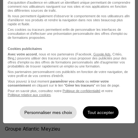
Métier
d'acquisition d'audience en utilisant un identifiant unique permettant de comprendre
comment nos utilisateurs naviguent sur nos sites et nos applications en fonction
des différentes sources de trafic.
Ils nous permettent également d’observer le comportement de nos utilisateurs afin
Technicien de maintenance industrielle Groupe Atlantic
d'améliorer nos produits et rendre la navigation dans nos sites beaucoup plus
rapide et fluide.
Technicien frigoriste Groupe Atlantic
Ces cookies ou traceurs permettent enfin de personnaliser les interfaces de
consultation et d'effectuer une présentation personnalisée des offres d'emploi ou
de formations proposées.
Technicien SAV Groupe Atlantic
Cookies publicitaires
Chargé d'affaires CVC Groupe Atlantic
Avec votre accord
, nous et nos partenaires (Facebook,
Google Ads
, Critéo,
Bing,) pouvons utiliser des traceurs pour vous proposer des publicités pour des
offres d’emploi ou des offres de formations personnalisés afin d’augmenter vos
Ingénieur process Groupe Atlantic
probabilités de trouver rapidement un emploi ou une formation.
Nos partenaires personnalisent ces publicités en fonction de votre navigation, de
Technicien avant-vente Groupe Atlantic
votre profil et de vos centres d’intérêt.
Vous pouvez à tout moment
paramétrer vos choix
ou
retirer votre
Voir plus
consentement
en cliquant sur le lien "
Gérer les traceurs
" en bas de page.
Pour en savoir plus, consultez notre
Politique de confidentialité
et notre
Politique relative aux cookies
.
Voir toutes les offres par métier chez Groupe Atlantic
L'emploi chez Groupe Atlantic par Ville
Personnaliser mes choix
Tout accepter
Groupe Atlantic Meyzieu