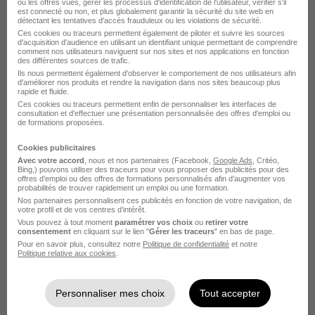
ou les offres vues, gérer les processus d'identification de l'utilisateur, vérifier s'il
est connecté ou non, et plus globalement garantir la sécurité du site web en
DÉPOSEZ VOTRE CV
détectant les tentatives d'accès frauduleux ou les violations de sécurité.
Ces cookies ou traceurs permettent également de piloter et suivre les sources
Rendez votre CV accessible à l’ensemble des
d'acquisition d'audience en utilisant un identifiant unique permettant de comprendre
recruteurs de la CVthèque Hellowork.
comment nos utilisateurs naviguent sur nos sites et nos applications en fonction
des différentes sources de trafic.
Ils nous permettent également d’observer le comportement de nos utilisateurs afin
d'améliorer nos produits et rendre la navigation dans nos sites beaucoup plus
Rendre mon CV visible
rapide et fluide.
Ces cookies ou traceurs permettent enfin de personnaliser les interfaces de
consultation et d'effectuer une présentation personnalisée des offres d'emploi ou
de formations proposées.
Cookies publicitaires
Avec votre accord
, nous et nos partenaires (Facebook,
Google Ads
, Critéo,
Bing,) pouvons utiliser des traceurs pour vous proposer des publicités pour des
L'emploi chez Gan Patrimoine par Ville
offres d’emploi ou des offres de formations personnalisés afin d’augmenter vos
probabilités de trouver rapidement un emploi ou une formation.
Nos partenaires personnalisent ces publicités en fonction de votre navigation, de
votre profil et de vos centres d’intérêt.
Gan Patrimoine Angoulême
Vous pouvez à tout moment
paramétrer vos choix
ou
retirer votre
consentement
en cliquant sur le lien "
Gérer les traceurs
" en bas de page.
Gan Patrimoine Aix-en-Provence
Pour en savoir plus, consultez notre
Politique de confidentialité
et notre
Politique relative aux cookies
.
Gan Patrimoine Chaumont
Gan Patrimoine La Rochelle
Personnaliser mes choix
Tout accepter
Gan Patrimoine Laval