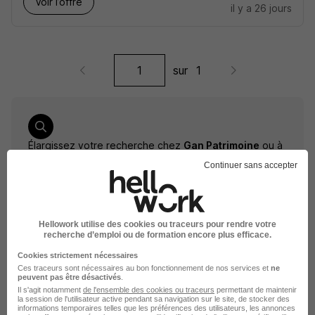
Voir l’offre
il y a 26 jours
sur
1
Élargissez votre recherche chez
Gan Patrimoine
ou à
Béziers
Continuer sans accepter
Entreprise Gan Patrimoine
Emploi Béziers
Entreprise Béziers
Hellowork utilise des cookies ou traceurs pour rendre votre
recherche d’emploi ou de formation encore plus efficace.
Cookies strictement nécessaires
Ces traceurs sont nécessaires au bon fonctionnement de nos services et
ne
peuvent pas être désactivés
.
Il s'agit notamment
de l'ensemble des cookies ou traceurs
permettant de maintenir
la session de l'utilisateur active pendant sa navigation sur le site, de stocker des
informations temporaires telles que les préférences des utilisateurs, les annonces