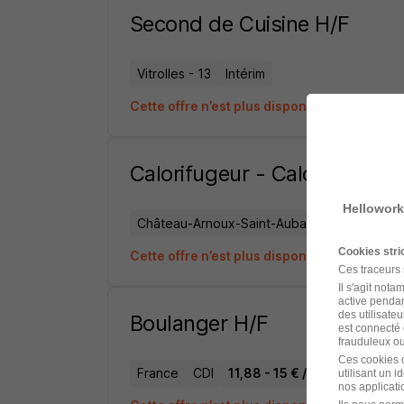
Second de Cuisine H/F
Vitrolles - 13
Intérim
Cette offre n’est plus disponible depuis le 
Calorifugeur - Calorifugeus
Hellowork
Château-Arnoux-Saint-Auban - 04
Intérim
Cookies str
Cette offre n’est plus disponible depuis le 
Ces traceurs
Il s'agit not
active pendan
des utilisateu
Boulanger H/F
est connecté 
frauduleux ou 
Ces cookies o
France
CDI
11,88 - 15 € / heure
utilisant un 
nos applicatio