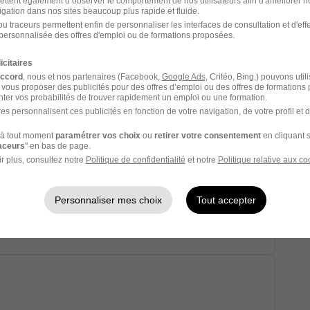
 29/06/26
ettent également d’observer le comportement de nos utilisateurs afin d'améliorer no
igation dans nos sites beaucoup plus rapide et fluide.
u traceurs permettent enfin de personnaliser les interfaces de consultation et d'eff
personnalisée des offres d'emploi ou de formations proposées.
icitaires
accord
, nous et nos partenaires (Facebook,
Google Ads
, Critéo, Bing,) pouvons util
 vous proposer des publicités pour des offres d’emploi ou des offres de formations
ter vos probabilités de trouver rapidement un emploi ou une formation.
es personnalisent ces publicités en fonction de votre navigation, de votre profil et 
28/05/26
à tout moment
paramétrer vos choix
ou
retirer votre consentement
en cliquant s
raceurs
" en bas de page.
r plus, consultez notre
Politique de confidentialité
et notre
Politique relative aux co
u Patrimoine H/F
Personnaliser mes choix
Tout accepter
 000 € / an
11/05/26