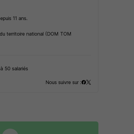
depuis 11 ans.
 du territoire national (DOM TOM
compagnons nos clients : entreprises,
fessionnels dans l’exercice de leurs
e compétences, coaching, diagnostic des
 à 50 salariés
urs expertises.
Nous suivre sur :
aires de nos actions.
r mesure » en adéquation avec vos besoins
té et la réussite de toute organisation