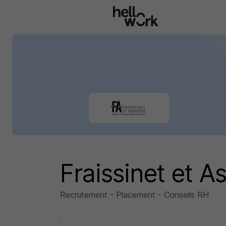
Aller au contenu principal
Fraissinet et 
Recrutement - Placement - Conseils RH