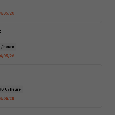
 04/05/26
F
€ / heure
 04/05/26
60 € / heure
 04/05/26