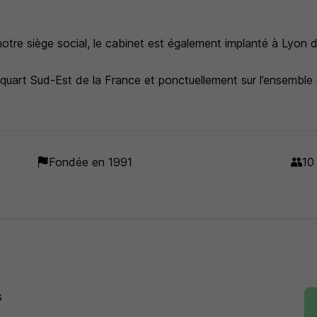
otre siège social, le cabinet est également implanté à Lyon 
quart Sud-Est de la France et ponctuellement sur l’ensemble
l en gestion des Ressources Humaines, nous conseillons et ac
hysiques sur toutes les problématiques rencontrées par les pro
. Recrutement par « approche directe », outplacement, bilan d
Fondée en 1991
10
utes ces prestations, nos équipes mettent à votre service le
uci constant de la satisfaction de nos clients et des bénéfici
narité nous permettent de vous proposer des prestations « su
urces Humaines optimale est un élément majeur dans l’efficaci
s