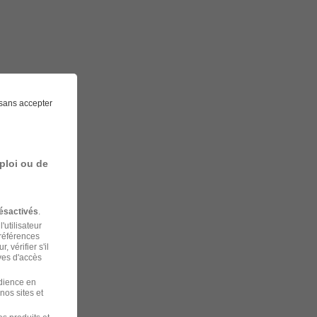
sans accepter
ploi ou de
ésactivés
.
'utilisateur
préférences
 vérifier s'il
ves d'accès
udience en
nos sites et