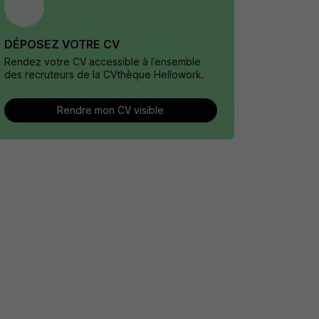
vous accompagnons dans la réussite de
DÉPOSEZ VOTRE CV
Rendez votre CV accessible à l’ensemble
des recruteurs de la CVthèque Hellowork.
Rendre mon CV visible