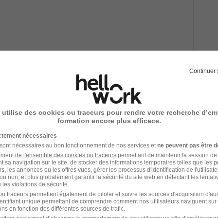
17/07/26
Continuer 
e H/F
 utilise des cookies ou traceurs pour rendre votre recherche d’em
14 - 18 € / heure
formation encore plus efficace.
ictement nécessaires
07/07/26
 sont nécessaires au bon fonctionnement de nos services et
ne peuvent pas être d
amment
de l'ensemble des cookies ou traceurs
permettant de maintenir la session de l
t sa navigation sur le site, de stocker des informations temporaires telles que les 
rs, les annonces ou les offres vues, gérer les processus d'identification de l'utilisateur,
ou non, et plus globalement garantir la sécurité du site web en détectant les tentati
les violations de sécurité.
u traceurs permettent également de piloter et suivre les sources d'acquisition d'a
identifiant unique permettant de comprendre comment nos utilisateurs naviguent sur 
ns en fonction des différentes sources de trafic.