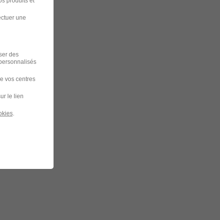
s produits et
ectuer une
iser des
 personnalisés
de vos centres
ur le lien
okies
.