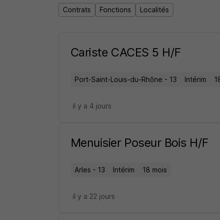
Contrats
Fonctions
Localités
Aussi, forts de notre expérience et de v
vos projets.
Cariste CACES 5 H/F
Port-Saint-Louis-du-Rhône - 13
Intérim
1
il y a 4 jours
Menuisier Poseur Bois H/F
Arles - 13
Intérim
18 mois
il y a 22 jours