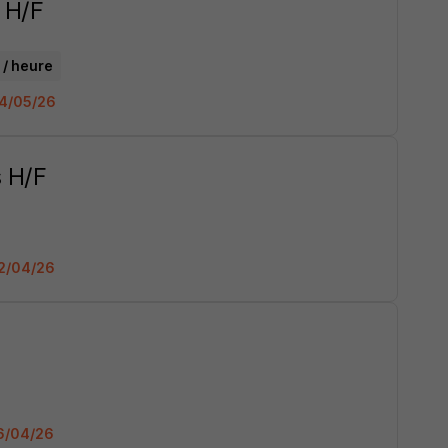
e H/F
€ / heure
 04/05/26
 H/F
22/04/26
16/04/26