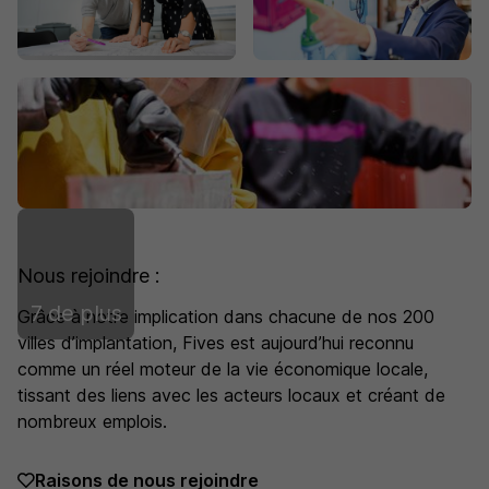
Nous rejoindre :
7 de plus
Grâce à notre implication dans chacune de nos 200
villes d’implantation, Fives est aujourd’hui reconnu
comme un réel moteur de la vie économique locale,
tissant des liens avec les acteurs locaux et créant de
nombreux emplois.
Raisons de nous rejoindre