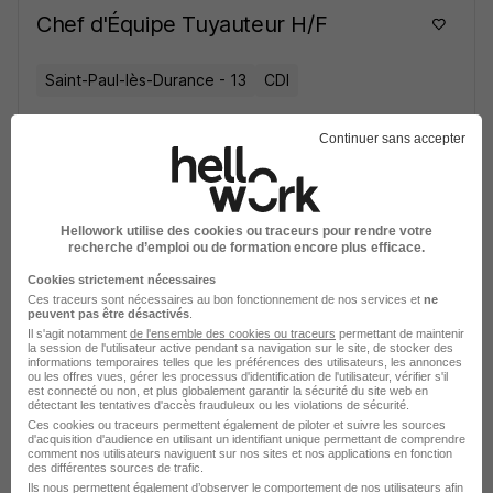
Chef d'Équipe Tuyauteur H/F
Saint-Paul-lès-Durance - 13
CDI
Continuer sans accepter
Voir l’offre
il y a 1 jour
Responsable des Tests H/F
Hellowork utilise des cookies ou traceurs pour rendre votre
recherche d’emploi ou de formation encore plus efficace.
Lorient - 56
CDI
Cookies strictement nécessaires
Ces traceurs sont nécessaires au bon fonctionnement de nos services et
ne
peuvent pas être désactivés
.
Voir l’offre
Il s'agit notamment
de l'ensemble des cookies ou traceurs
permettant de maintenir
il y a 1 jour
la session de l'utilisateur active pendant sa navigation sur le site, de stocker des
informations temporaires telles que les préférences des utilisateurs, les annonces
ou les offres vues, gérer les processus d'identification de l'utilisateur, vérifier s'il
est connecté ou non, et plus globalement garantir la sécurité du site web en
Alternance - Apprenti Technicien de
détectant les tentatives d'accès frauduleux ou les violations de sécurité.
Maintenance H/F
Ces cookies ou traceurs permettent également de piloter et suivre les sources
d'acquisition d'audience en utilisant un identifiant unique permettant de comprendre
comment nos utilisateurs naviguent sur nos sites et nos applications en fonction
des différentes sources de trafic.
Gennevilliers - 92
Alternance
Ils nous permettent également d’observer le comportement de nos utilisateurs afin