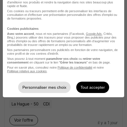
d'améliorer nos produits et rendre la navigation dans nos sites beaucoup plus
492,22 - 1 823,03 € / mois
rapide et fluide.
Ces cookies ou traceurs permettent enfin de personnaliser les interfaces de
consultation et d'effectuer une présentation personnalisée des offres d'emploi ou
de formations proposées.
Voir l’offre
il y a 1 jour
Cookies publicitaires
Avec votre accord
, nous et nos partenaires (Facebook,
Google Ads
, Critéo,
Bing,) pouvons utiliser des traceurs pour vous proposer des publicités pour des
Concepteur Electrique Projet H/F
offres d’emploi ou des offres de formations personnalisés afin d’augmenter vos
probabilités de trouver rapidement un emploi ou une formation.
Nos partenaires personnalisent ces publicités en fonction de votre navigation, de
votre profil et de vos centres d’intérêt.
Lorient - 56
CDI
Vous pouvez à tout moment
paramétrer vos choix
ou
retirer votre
consentement
en cliquant sur le lien "
Gérer les traceurs
" en bas de page.
Pour en savoir plus, consultez notre
Politique de confidentialité
et notre
Voir l’offre
Politique relative aux cookies
.
il y a 1 jour
Personnaliser mes choix
Tout accepter
Technicien Radiologue Cnd H/F
La Hague - 50
CDI
Voir l’offre
il y a 1 jour