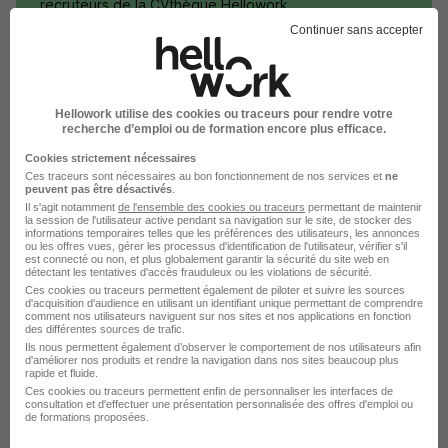
recruteurs de la CVthèque Hellowork.
Continuer sans accepter
Rendre mon CV visible
Hellowork utilise des cookies ou traceurs pour rendre votre
recherche d’emploi ou de formation encore plus efficace.
Cookies strictement nécessaires
L'emploi chez Euromaster par Ville
Ces traceurs sont nécessaires au bon fonctionnement de nos services et
ne
peuvent pas être désactivés
.
Il s'agit notamment
de l'ensemble des cookies ou traceurs
permettant de maintenir
la session de l'utilisateur active pendant sa navigation sur le site, de stocker des
Euromaster Dijon
informations temporaires telles que les préférences des utilisateurs, les annonces
ou les offres vues, gérer les processus d'identification de l'utilisateur, vérifier s'il
est connecté ou non, et plus globalement garantir la sécurité du site web en
Euromaster Illzach
détectant les tentatives d'accès frauduleux ou les violations de sécurité.
Ces cookies ou traceurs permettent également de piloter et suivre les sources
Euromaster Lesquin
d'acquisition d'audience en utilisant un identifiant unique permettant de comprendre
comment nos utilisateurs naviguent sur nos sites et nos applications en fonction
des différentes sources de trafic.
Euromaster Mayenne
Ils nous permettent également d’observer le comportement de nos utilisateurs afin
d'améliorer nos produits et rendre la navigation dans nos sites beaucoup plus
rapide et fluide.
Euromaster Montpellier
Ces cookies ou traceurs permettent enfin de personnaliser les interfaces de
consultation et d'effectuer une présentation personnalisée des offres d'emploi ou
Euromaster Rennes
de formations proposées.