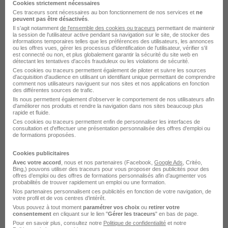
Cookies strictement nécessaires
Ces traceurs sont nécessaires au bon fonctionnement de nos services et
ne
peuvent pas être désactivés
.
Il s'agit notamment
de l'ensemble des cookies ou traceurs
permettant de maintenir
la session de l'utilisateur active pendant sa navigation sur le site, de stocker des
informations temporaires telles que les préférences des utilisateurs, les annonces
ou les offres vues, gérer les processus d'identification de l'utilisateur, vérifier s'il
Euromaster recrute autour de
est connecté ou non, et plus globalement garantir la sécurité du site web en
détectant les tentatives d'accès frauduleux ou les violations de sécurité.
Ces cookies ou traceurs permettent également de piloter et suivre les sources
Montbonnot-Saint-Martin
d'acquisition d'audience en utilisant un identifiant unique permettant de comprendre
comment nos utilisateurs naviguent sur nos sites et nos applications en fonction
des différentes sources de trafic.
Euromaster Échirolles
Ils nous permettent également d’observer le comportement de nos utilisateurs afin
d'améliorer nos produits et rendre la navigation dans nos sites beaucoup plus
rapide et fluide.
Euromaster Saint-Égrève
Ces cookies ou traceurs permettent enfin de personnaliser les interfaces de
consultation et d'effectuer une présentation personnalisée des offres d'emploi ou
de formations proposées.
Euromaster Salaise-sur-Sanne
Cookies publicitaires
L'emploi chez Euromaster par Ville
Avec votre accord
, nous et nos partenaires (Facebook,
Google Ads
, Critéo,
Bing,) pouvons utiliser des traceurs pour vous proposer des publicités pour des
offres d’emploi ou des offres de formations personnalisés afin d’augmenter vos
probabilités de trouver rapidement un emploi ou une formation.
Euromaster Dijon
Nos partenaires personnalisent ces publicités en fonction de votre navigation, de
votre profil et de vos centres d’intérêt.
Vous pouvez à tout moment
paramétrer vos choix
ou
retirer votre
Euromaster Illzach
consentement
en cliquant sur le lien "
Gérer les traceurs
" en bas de page.
Pour en savoir plus, consultez notre
Politique de confidentialité
et notre