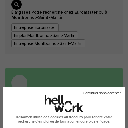
Élargissez votre recherche chez
Euromaster
ou à
Montbonnot-Saint-Martin
Entreprise Euromaster
Emploi Montbonnot-Saint-Martin
Entreprise Montbonnot-Saint-Martin
Continuer sans accepter
DÉPOSEZ VOTRE CV
Rendez votre CV accessible à l’ensemble des
recruteurs de la CVthèque Hellowork.
Hellowork utilise des cookies ou traceurs pour rendre votre
recherche d’emploi ou de formation encore plus efficace.
Rendre mon CV visible