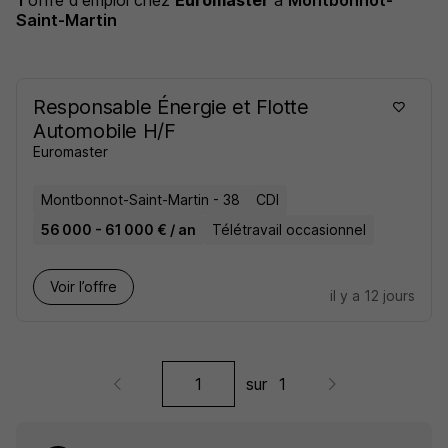
1
offre d'emploi
chez
Euromaster
à
Montbonnot-
Saint-Martin
Responsable Énergie et Flotte
Automobile H/F
Euromaster
Montbonnot-Saint-Martin - 38
CDI
56 000 - 61 000 € / an
Télétravail occasionnel
Voir l’offre
il y a 12 jours
sur
1