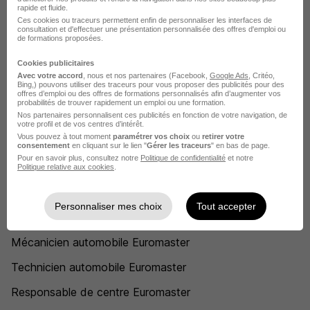
rapide et fluide.
Euromaster Lesquin
Ces cookies ou traceurs permettent enfin de personnaliser les interfaces de
consultation et d'effectuer une présentation personnalisée des offres d'emploi ou
de formations proposées.
Euromaster Mayenne
Cookies publicitaires
Euromaster Montpellier
Avec votre accord
, nous et nos partenaires (Facebook,
Google Ads
, Critéo,
Bing,) pouvons utiliser des traceurs pour vous proposer des publicités pour des
Euromaster Rennes
offres d’emploi ou des offres de formations personnalisés afin d’augmenter vos
probabilités de trouver rapidement un emploi ou une formation.
Nos partenaires personnalisent ces publicités en fonction de votre navigation, de
Voir plus
votre profil et de vos centres d’intérêt.
Vous pouvez à tout moment
paramétrer vos choix
ou
retirer votre
Voir toutes les offres par ville chez Euromaster
consentement
en cliquant sur le lien "
Gérer les traceurs
" en bas de page.
Pour en savoir plus, consultez notre
Politique de confidentialité
et notre
Politique relative aux cookies
.
Postuler chez Euromaster par Métier
Personnaliser mes choix
Tout accepter
Technicien monteur Euromaster
Mécanicien automobile Euromaster
Technicien automobile Euromaster
Responsable de centre Euromaster