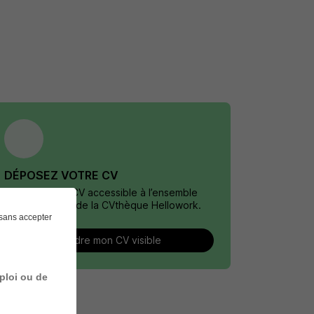
DÉPOSEZ VOTRE CV
Rendez votre CV accessible à l’ensemble
des recruteurs de la CVthèque Hellowork.
sans accepter
Rendre mon CV visible
ploi ou de