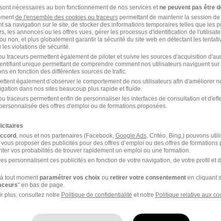
 sont nécessaires au bon fonctionnement de nos services et
ne peuvent pas être d
amment
de l'ensemble des cookies ou traceurs
permettant de maintenir la session de l
1
t sa navigation sur le site, de stocker des informations temporaires telles que les 
rs, les annonces ou les offres vues, gérer les processus d'identification de l'utilisateur,
ou non, et plus globalement garantir la sécurité du site web en détectant les tentati
les violations de sécurité.
u traceurs permettent également de piloter et suivre les sources d'acquisition d'a
master
ou à
Landerneau
identifiant unique permettant de comprendre comment nos utilisateurs naviguent sur 
ns en fonction des différentes sources de trafic.
erneau
Entreprise Landerneau
ettent également d’observer le comportement de nos utilisateurs afin d'améliorer no
igation dans nos sites beaucoup plus rapide et fluide.
u traceurs permettent enfin de personnaliser les interfaces de consultation et d'eff
personnalisée des offres d'emploi ou de formations proposées.
icitaires
accord
, nous et nos partenaires (Facebook,
Google Ads
, Critéo, Bing,) pouvons util
 vous proposer des publicités pour des offres d’emploi ou des offres de formations
ter vos probabilités de trouver rapidement un emploi ou une formation.
es personnalisent ces publicités en fonction de votre navigation, de votre profil et 
ille
à tout moment
paramétrer vos choix
ou
retirer votre consentement
en cliquant s
raceurs
" en bas de page.
omaster Illzach
Euromaster Lesquin
r plus, consultez notre
Politique de confidentialité
et notre
Politique relative aux co
omaster Saint-Herblain
Euromaster Brive-la-