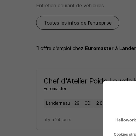
Entretien courant de véhicules
Toutes les infos de l'entreprise
1
offre d'emploi
chez
Euromaster
à
Lande
Chef d'Atelier Poids Lourds 
Euromaster
Landerneau - 29
CDI
2 650 - 2 850 € / m
il y a 24 jours
Hellowork
Cookies str