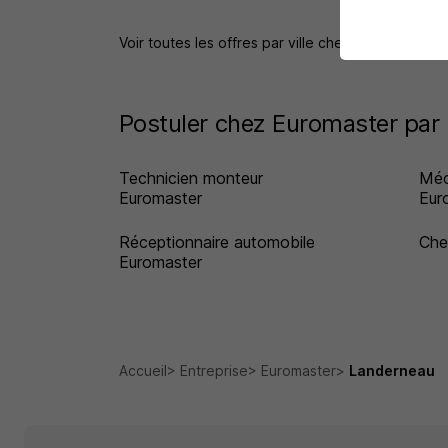
Voir toutes les offres par ville chez Euromaster
Postuler chez Euromaster par 
Technicien monteur
Méc
Euromaster
Eur
Réceptionnaire automobile
Che
Euromaster
Accueil
Entreprise
Euromaster
Landerneau