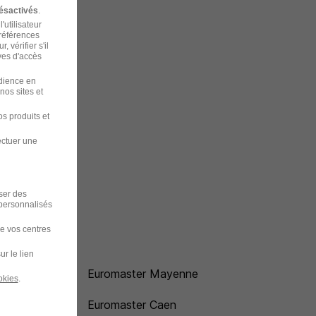
ésactivés
.
'utilisateur
préférences
 vérifier s'il
ves d'accès
udience en
nos sites et
s produits et
ectuer une
iser des
 personnalisés
de vos centres
ur le lien
Euromaster Mayenne
okies
.
Euromaster Caen