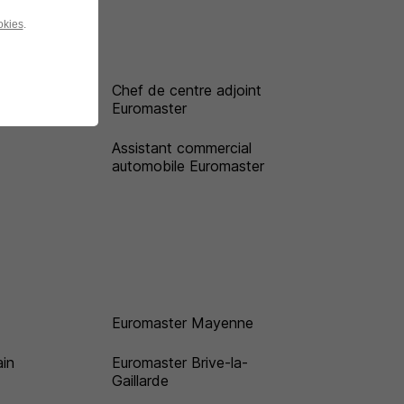
okies
.
er
Chef de centre adjoint
Euromaster
Assistant commercial
automobile Euromaster
Euromaster Mayenne
ain
Euromaster Brive-la-
Gaillarde