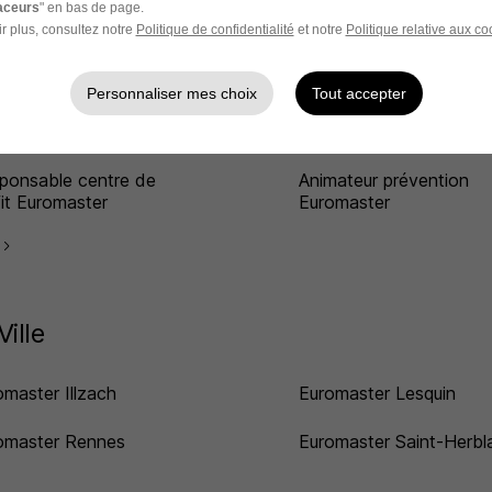
raceurs
" en bas de page.
r plus, consultez notre
Politique de confidentialité
et notre
Politique relative aux co
Métier
Personnaliser mes choix
Tout accepter
ponsable de centre
Chef d'atelier Euromast
omaster
ponsable centre de
Animateur prévention
fit Euromaster
Euromaster
r
ille
omaster Illzach
Euromaster Lesquin
omaster Rennes
Euromaster Saint-Herbl