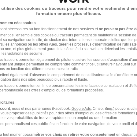
 utilise des cookies ou traceurs pour rendre votre recherche d’em
1
formation encore plus efficace.
ictement nécessaires
 sont nécessaires au bon fonctionnement de nos services et
ne peuvent pas être d
amment
teur VO
de l'ensemble des cookies ou traceurs
chez
Euromaster
permettant de maintenir la session de l
t sa navigation sur le site, de stocker des informations temporaires telles que les 
rs, les annonces ou les offres vues, gérer les processus d'identification de l'utilisateur,
rateur VO
Entreprise Préparateur VO
ou non, et plus globalement garantir la sécurité du site web en détectant les tentati
les violations de sécurité.
u traceurs permettent également de piloter et suivre les sources d'acquisition d'a
identifiant unique permettant de comprendre comment nos utilisateurs naviguent sur 
ns en fonction des différentes sources de trafic.
ettent également d’observer le comportement de nos utilisateurs afin d'améliorer no
igation dans nos sites beaucoup plus rapide et fluide.
u traceurs permettent enfin de personnaliser les interfaces de consultation et d'eff
personnalisée des offres d'emploi ou de formations proposées.
ter dans le domaine Automobile
icitaires
accord
, nous et nos partenaires (Facebook,
Google Ads
, Critéo, Bing,) pouvons util
 vous proposer des publicités pour des offres d’emploi ou des offres de formations
ter vos probabilités de trouver rapidement un emploi ou une formation.
omaster Technicien
Euromaster Réceptionna
es personnalisent ces publicités en fonction de votre navigation, de votre profil et 
omobile
automobile
à tout moment
paramétrer vos choix
ou
retirer votre consentement
en cliquant s