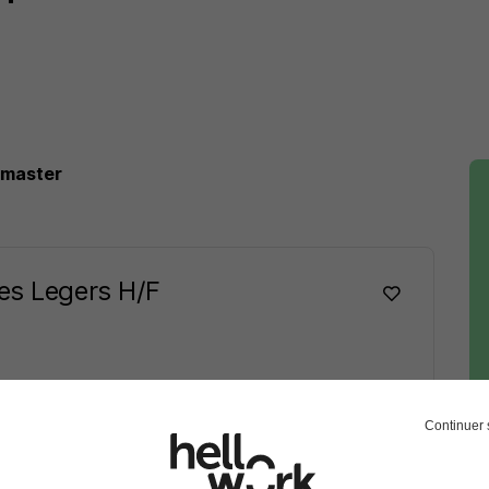
omaster
les Legers H/F
Voir l’offre
Continuer 