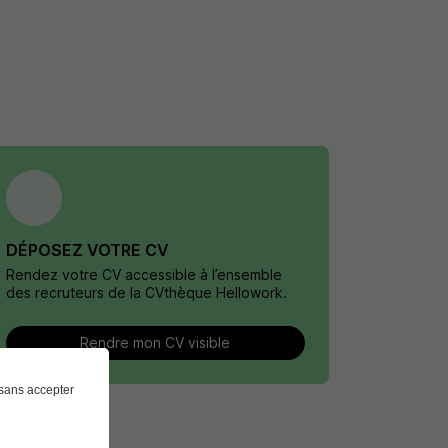
DÉPOSEZ VOTRE CV
Rendez votre CV accessible à l’ensemble
des recruteurs de la CVthèque Hellowork.
Rendre mon CV visible
sans accepter