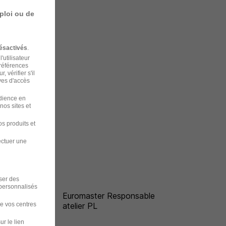
ploi ou de
ésactivés
.
'utilisateur
préférences
 vérifier s'il
ves d'accès
udience en
nos sites et
s produits et
ectuer une
iser des
 personnalisés
ire
Euromaster Responsable
de vos centres
atelier PL
ur le lien