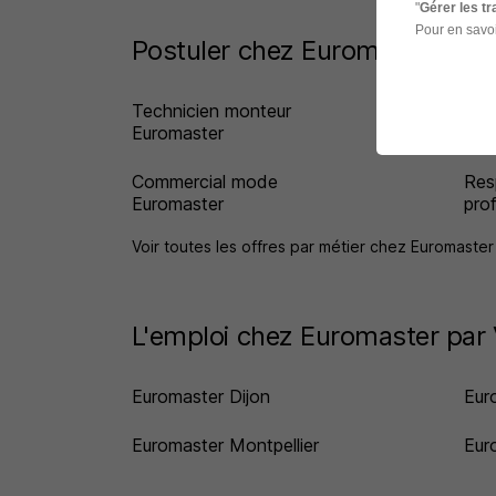
"
Gérer les t
Pour en savoi
Postuler chez Euromaster par 
Technicien monteur
Res
Euromaster
Eur
Commercial mode
Res
Euromaster
pro
Voir toutes les offres par métier chez Euromaste
L'emploi chez Euromaster par V
Euromaster Dijon
Eur
Euromaster Montpellier
Eur