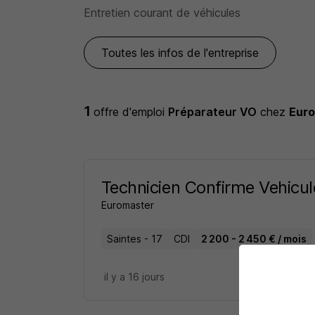
Entretien courant de véhicules
Toutes les infos de l'entreprise
1
offre d'emploi
Préparateur VO
chez
Eur
Technicien Confirme Vehicu
Euromaster
Saintes - 17
CDI
2 200 - 2 450 € / mois
il y a 16 jours