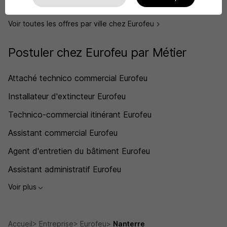
Voir plus
Voir toutes les offres par ville chez Eurofeu
Postuler chez Eurofeu par Métier
Attaché technico commercial Eurofeu
Installateur d'extincteur Eurofeu
Technico-commercial itinérant Eurofeu
Assistant commercial Eurofeu
Agent d'entretien du bâtiment Eurofeu
Assistant administratif Eurofeu
Voir plus
Accueil
Entreprise
Eurofeu
Nanterre