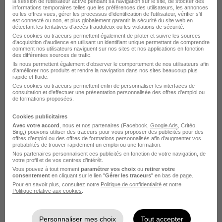
la session de l'utilisateur active pendant sa navigation sur le site, de stocker des
recruteurs de la CVthèque Hellowork.
informations temporaires telles que les préférences des utilisateurs, les annonces
ou les offres vues, gérer les processus d'identification de l'utilisateur, vérifier s'il
est connecté ou non, et plus globalement garantir la sécurité du site web en
détectant les tentatives d'accès frauduleux ou les violations de sécurité.
Rendre mon CV visible
Ces cookies ou traceurs permettent également de piloter et suivre les sources
d'acquisition d'audience en utilisant un identifiant unique permettant de comprendre
comment nos utilisateurs naviguent sur nos sites et nos applications en fonction
des différentes sources de trafic.
Ils nous permettent également d’observer le comportement de nos utilisateurs afin
d'améliorer nos produits et rendre la navigation dans nos sites beaucoup plus
rapide et fluide.
Ces cookies ou traceurs permettent enfin de personnaliser les interfaces de
consultation et d'effectuer une présentation personnalisée des offres d'emploi ou
L'emploi chez Eurofeu par Ville
de formations proposées.
Cookies publicitaires
Eurofeu Senonches
Avec votre accord
, nous et nos partenaires (Facebook,
Google Ads
, Critéo,
Bing,) pouvons utiliser des traceurs pour vous proposer des publicités pour des
Eurofeu Poissy
offres d’emploi ou des offres de formations personnalisés afin d’augmenter vos
probabilités de trouver rapidement un emploi ou une formation.
Nos partenaires personnalisent ces publicités en fonction de votre navigation, de
Eurofeu Chartres
votre profil et de vos centres d’intérêt.
Vous pouvez à tout moment
paramétrer vos choix
ou
retirer votre
Eurofeu Éragny
consentement
en cliquant sur le lien "
Gérer les traceurs
" en bas de page.
Pour en savoir plus, consultez notre
Politique de confidentialité
et notre
Politique relative aux cookies
.
Eurofeu Servon
Eurofeu Bordeaux
Personnaliser mes choix
Tout accepter