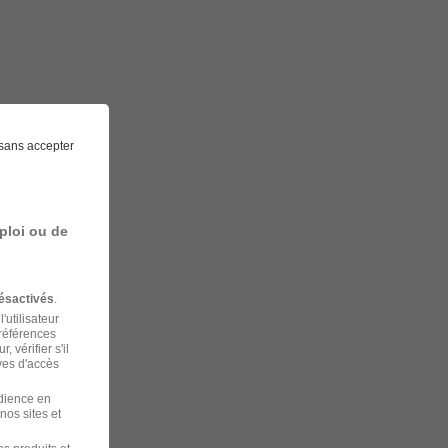
sans accepter
ploi ou de
ésactivés
.
'utilisateur
préférences
 vérifier s'il
ves d'accès
udience en
nos sites et