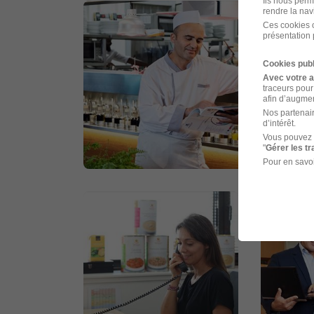
Ils nous perm
rendre la nav
Ces cookies o
présentation 
Cookies publ
Avec votre 
traceurs pour
afin d’augmen
Nos partenair
d’intérêt.
Vous pouvez 
"
Gérer les t
Pour en savoi