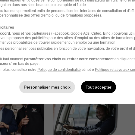
ettent également d’observer le comportement de nos utilisateurs afin d'améliorer no
igation dans nos sites beaucoup plus rapide et fluide.
u traceurs permettent enfin de personnaliser les interfaces de consultation et d'eff
personnalisée des offres d'emploi ou de formations proposées.
icitaires
accord
, nous et nos partenaires (Facebook,
Google Ads
, Critéo, Bing,) pouvons util
 vous proposer des publicités pour des offres d’emploi ou des offres de formations
ter vos probabilités de trouver rapidement un emploi ou une formation.
es personnalisent ces publicités en fonction de votre navigation, de votre profil et 
à tout moment
paramétrer vos choix
ou
retirer votre consentement
en cliquant s
raceurs
" en bas de page.
r plus, consultez notre
Politique de confidentialité
et notre
Politique relative aux co
Personnaliser mes choix
Tout accepter