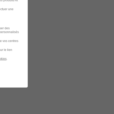
s produits et
ectuer une
iser des
 personnalisés
de vos centres
ur le lien
okies
.