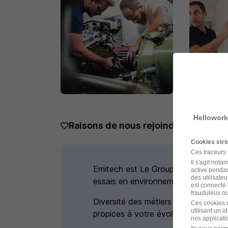
Hellowork
Raisons de nous rejoindre
Cookies str
Ces traceurs
Il s'agit not
Emitech est Le Groupe leader des
active pendan
des utilisateu
essais en environnement
est connecté 
frauduleux ou 
Diversité des métiers et implantatio
Ces cookies o
utilisant un 
propices à votre évolution
nos applicatio