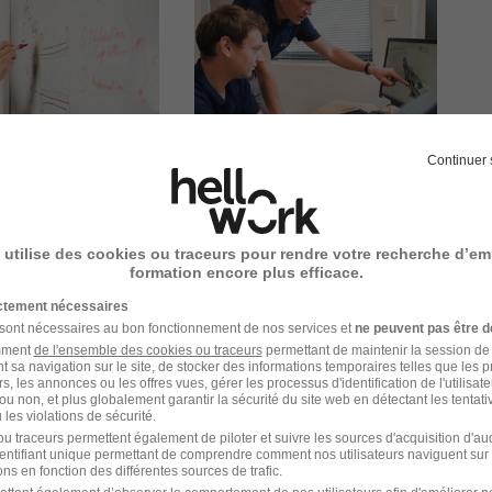
Continuer 
 utilise des cookies ou traceurs pour rendre votre recherche d’em
formation encore plus efficace.
ictement nécessaires
 sont nécessaires au bon fonctionnement de nos services et
ne peuvent pas être d
amment
de l'ensemble des cookies ou traceurs
permettant de maintenir la session de l
Organisation à taille humaine
t sa navigation sur le site, de stocker des informations temporaires telles que les 
rs, les annonces ou les offres vues, gérer les processus d'identification de l'utilisateur,
ou non, et plus globalement garantir la sécurité du site web en détectant les tentati
les violations de sécurité.
8 de plus
ns
Vos compétences sont reconnues et
u traceurs permettent également de piloter et suivre les sources d'acquisition d'a
identifiant unique permettant de comprendre comment nos utilisateurs naviguent sur 
encouragées
ns en fonction des différentes sources de trafic.