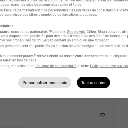
ettent également d’observer le comportement de nos utilisateurs afin d'améliorer no
igation dans nos sites beaucoup plus rapide et fluide.
u traceurs permettent enfin de personnaliser les interfaces de consultation et d'eff
personnalisée des offres d'emploi ou de formations proposées.
E
icitaires
accord
, nous et nos partenaires (Facebook,
Google Ads
, Critéo, Bing,) pouvons util
 vous proposer des publicités pour des offres d’emploi ou des offres de formations
En cours
-
Historique
ter vos probabilités de trouver rapidement un emploi ou une formation.
es personnalisent ces publicités en fonction de votre navigation, de votre profil et 
à tout moment
paramétrer vos choix
ou
retirer votre consentement
en cliquant s
lectrique H/F
raceurs
" en bas de page.
r plus, consultez notre
Politique de confidentialité
et notre
Politique relative aux co
n
Personnaliser mes choix
Tout accepter
Voir l’offre