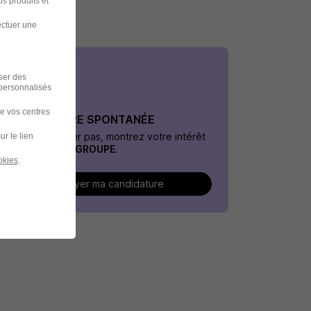
s produits et
ectuer une
iser des
 personnalisés
de vos centres
CANDIDATURE SPONTANÉE
Faites le premier pas, montrez votre intérêt
ur le lien
pour
EMITECH GROUPE
.
okies
.
Envoyer ma candidature