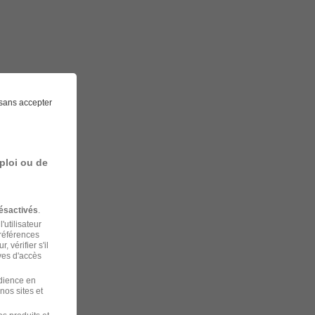
sans accepter
ploi ou de
ésactivés
.
'utilisateur
préférences
 vérifier s'il
ves d'accès
udience en
nos sites et