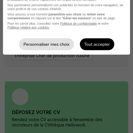
Nos partenaires personnalisent ces publicités en fonction de votre navigation, de
votre profil et de vos centres d’intérêt.
Vous pouvez à tout moment
paramétrer vos choix
ou
retirer votre
consentement
en cliquant sur le lien "
Gérer les traceurs
" en bas de page.
Pour en savoir plus, consultez notre
Politique de confidentialité
et notre
Politique relative aux cookies
.
Élargissez votre recherche de
Chef de production
cuisine
chez
Elior
Personnaliser mes choix
Tout accepter
Entreprise Elior
Emploi Chef de production cuisine
Entreprise Chef de production cuisine
DÉPOSEZ VOTRE CV
Rendez votre CV accessible à l’ensemble des
recruteurs de la CVthèque Hellowork.