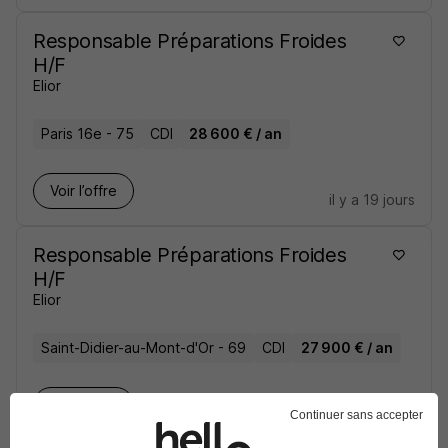
Responsable Préparations Froides
H/F
Elior
Paris 16e - 75
CDI
28 600 € / an
Voir l’offre
il y a 19 jours
Responsable Préparations Froides
H/F
Elior
Saint-Didier-au-Mont-d'Or - 69
CDI
27 900 € / an
Voir l’offre
il y a 23 jours
Continuer sans accepter