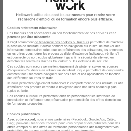
Hellowork utilise des cookies ou traceurs pour rendre votre
sur
1
recherche d’emploi ou de formation encore plus efficace.
Cookies strictement nécessaires
Responsable Préparation Froide en
Ces traceurs sont nécessaires au bon fonctionnement de nos services et
ne
Restauration Collective sur un Site
peuvent pas être désactivés
.
Il s'agit notamment
de l'ensemble des cookies ou traceurs
permettant de maintenir
Entreprise à Lattes H/F
la session de l'utilisateur active pendant sa navigation sur le site, de stocker des
informations temporaires telles que les préférences des utilisateurs, les annonces
ou les offres vues, gérer les processus d'identification de l'utilisateur, vérifier s'il
est connecté ou non, et plus globalement garantir la sécurité du site web en
Lattes - 34
Temps partiel
1 950 € / mois
détectant les tentatives d'accès frauduleux ou les violations de sécurité.
Ces cookies ou traceurs permettent également de piloter et suivre les sources
d'acquisition d'audience en utilisant un identifiant unique permettant de comprendre
Cette offre n’est plus disponible depuis le 29/07/26
comment nos utilisateurs naviguent sur nos sites et nos applications en fonction
des différentes sources de trafic.
Ils nous permettent également d’observer le comportement de nos utilisateurs afin
Responsable de Préparations Froides
d'améliorer nos produits et rendre la navigation dans nos sites beaucoup plus
rapide et fluide.
H/F
Ces cookies ou traceurs permettent enfin de personnaliser les interfaces de
consultation et d'effectuer une présentation personnalisée des offres d'emploi ou
de formations proposées.
Hauts-de-Seine - 92
Temps partiel
Cookies publicitaires
26 000 - 27 300 € / an
Avec votre accord
, nous et nos partenaires (Facebook,
Google Ads
, Critéo,
Bing,) pouvons utiliser des traceurs pour vous proposer des publicités pour des
offres d’emploi ou des offres de formations personnalisés afin d’augmenter vos
Cette offre n’est plus disponible depuis le 29/06/26
probabilités de trouver rapidement un emploi ou une formation.