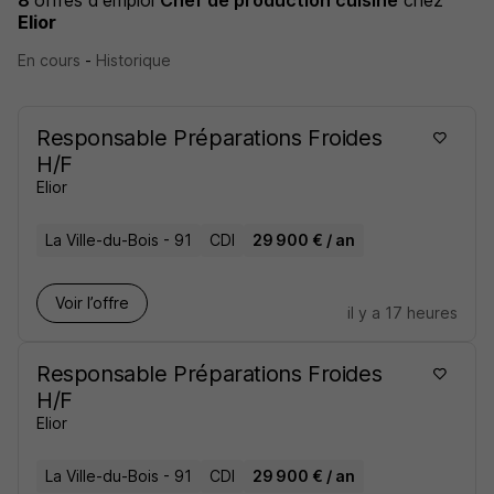
8
offres d'emploi
Chef de production cuisine
chez
Elior
En cours
-
Historique
Responsable Préparations Froides
H/F
Elior
La Ville-du-Bois - 91
CDI
29 900 € / an
Voir l’offre
il y a 17 heures
Responsable Préparations Froides
H/F
Elior
La Ville-du-Bois - 91
CDI
29 900 € / an