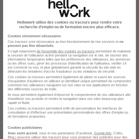
sur
1
Hellowork utilise des cookies ou traceurs pour rendre votre
recherche d’emploi ou de formation encore plus efficace.
Cookies strictement nécessaires
Ces traceurs sont nécessaires au bon fonctionnement de nos services et
ne
peuvent pas être désactivés
.
Il s'agit notamment
de l'ensemble des cookies ou traceurs
permettant de maintenir
la session de l'utilisateur active pendant sa navigation sur le site, de stocker des
Élargissez votre recherche chez
E.Leclerc
ou à
informations temporaires telles que les préférences des utilisateurs, les annonces
Sézanne
ou les offres vues, gérer les processus d'identification de l'utilisateur, vérifier s'il
est connecté ou non, et plus globalement garantir la sécurité du site web en
détectant les tentatives d'accès frauduleux ou les violations de sécurité.
Entreprise E.Leclerc
Emploi Sézanne
Ces cookies ou traceurs permettent également de piloter et suivre les sources
Entreprise Sézanne
d'acquisition d'audience en utilisant un identifiant unique permettant de comprendre
comment nos utilisateurs naviguent sur nos sites et nos applications en fonction
des différentes sources de trafic.
Ils nous permettent également d’observer le comportement de nos utilisateurs afin
d'améliorer nos produits et rendre la navigation dans nos sites beaucoup plus
rapide et fluide.
Ces cookies ou traceurs permettent enfin de personnaliser les interfaces de
consultation et d'effectuer une présentation personnalisée des offres d'emploi ou
de formations proposées.
Cookies publicitaires
Avec votre accord
, nous et nos partenaires (Facebook,
Google Ads
, Critéo,
Bing,) pouvons utiliser des traceurs pour vous proposer des publicités pour des