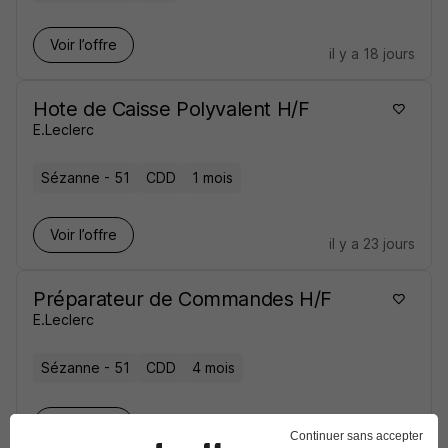
Voir l’offre
il y a 18 jours
Hote de Caisse Polyvalent H/F
E.Leclerc
Sézanne - 51
CDD
1 mois
Voir l’offre
il y a 23 jours
Préparateur de Commandes H/F
E.Leclerc
Sézanne - 51
CDD
4 mois
Voir l’offre
il y a 26 jours
Continuer sans accepter